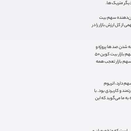
دیگر متریک ها.
ازیم. دامیننس بیت کوین یک عدد از 0 تا 100 است که نشان‌دهنده سهم بیت
از کل ارزش بازار را در
سال از ساخت این رمزارز و اضافه شدن صد ها پروژه و
آلت کوین به بازار، بیت کوین فقط 4 درصد سهم بازار را در دست نداشت. درست چند ماه بعد در جولای 2017 سهم بازار بیت کوین 50
چه ارزی اکثر این 45 درصد افت را از آن خودش کرده بود؟ اتریوم با 31 درصد سهم بازار تعجب همه
یت کوین باز هم شاهد از دست رفتن تسلط بر بازار است و الان 41 درصد سهم دارد، اتریوم
 و قدرتمند و کاربردی بود. با
 به ما می‌گوید که این