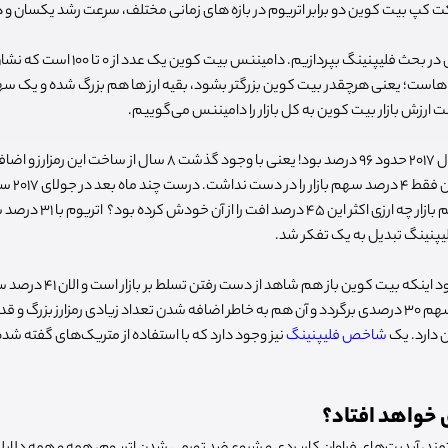
کت کپ بیت کوین دو برابر اتریوم در بازه های زمانی مختلف، سرعت رشد یکسان و 
حال باید به نفش دامیننس در بحث فلیپنینگ بپرد
 هاست؛ یعنی هرچقدر بیت کوین بزرگتر بشود، بقیه ارز ها هم بزرگ شده و یک سهمی 
بت ارزش بازار بیت کوین به کل بازار را دامیننس می‌گوییم.
دامیننس بیت کوین در سال 2017 حدود 96 درصد بود! یعنی با وجود گذشت 8 
درصد بود! حدس بزنید سهم بازار 
فلیپنینگ تبدیل به یک تفکر شد.
اما از آن سال تا کنون، با وجود اینکه ب
هیچوقت نتوانست به آن سهم 30 درصدی برگردد و آن هم به خاطر اضافه شدن تعداد زیادی رمزارز بزرگ
 دارد. یک
شاخص فلیپنینگ
نیز وجود دارد که با استفاده از متریک‌های گفته شده
ق خواهد افتاد؟