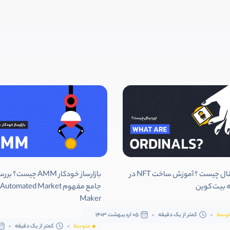
اوردینال چیست ؟ آموزش ساخت NFT در
بازارساز خودکار AMM چیست؟ ب
 بیت کوین
جامع مفهوم Automated Market
Maker
وسط
کمتر از یک دقیقه
05 اردیبهشت 1403
متوسط
کمتر از یک دقیقه