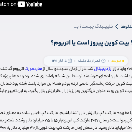
دئوها
فلیپنینگ چیست؟ بیت کوین پیروز است یا اتریوم؟
یت کوین پیروز است یا اتریوم؟
متوسط
کمتر از یک دقیقه
15 آبان 1401
ارز دیجیتال
شد. در آن زمان حدود دو سال از
هاردفورک
اتریوم گذشته بو
داشت. قراردادهای هوشمند توسط این شبکه راه‌اندازی شده بود و ده ها پروژه کو
 بیت کوین حرکت چشمگیر خاصی نزده بود و همه این موارد باعث شده بود فعالان باز
یت کوین رو به عنوان بزرگترین رمزارز بازار از نظر ارزش بازار بگیرد. به این تغییر جا
با مفهوم مارکت کپ یا ارزش بازار آشنا باشیم. مارکت کپ خیلی ساده به معنای ت
یک رمزارز ضرب در قیمت آن کریپتو است در سال 2017 مارکت کپ اتریوم از