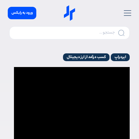
ورود به رابکس
ایردراپ
کسب درآمد از ارز دیجیتال