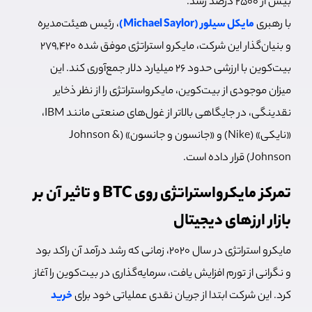
بیش از 2500 درصد رشد.
با رهبری
مایکل سیلور (Michael Saylor)
، رئیس هیئت‌مدیره
و بنیان‌گذار این شرکت، مایکرو استراتژی موفق شده ۲۷۹,۴۲۰
بیت‌کوین با ارزشی حدود ۲۶ میلیارد دلار جمع‌آوری کند. این
میزان موجودی از بیت‌کوین، مایکرواستراتژی را از نظر ذخایر
نقدینگی، در جایگاهی بالاتر از غول‌های صنعتی مانند IBM،
«نایکی» (Nike) و «جانسون و جانسون» (Johnson &
Johnson) قرار داده است.
تمرکز مایکرواستراتژی روی BTC و تاثیر آن بر
بازار ارز‌های دیجیتال
مایکرو استراتژی در سال ۲۰۲۰، زمانی که رشد درآمد آن راکد بود
و نگرانی از تورم افزایش یافت، سرمایه‌گذاری در بیت‌کوین را آغاز
کرد. این شرکت ابتدا از جریان نقدی عملیاتی خود برای
خرید