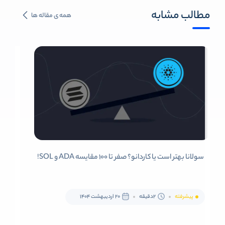
مطالب مشابه
همه ی مقاله ها
سولانا بهتر است یا کاردانو؟ صفر تا 100 مقایسه ADA و SOL!
پیشرفته
2دقیقه
20 اردیبهشت 1404