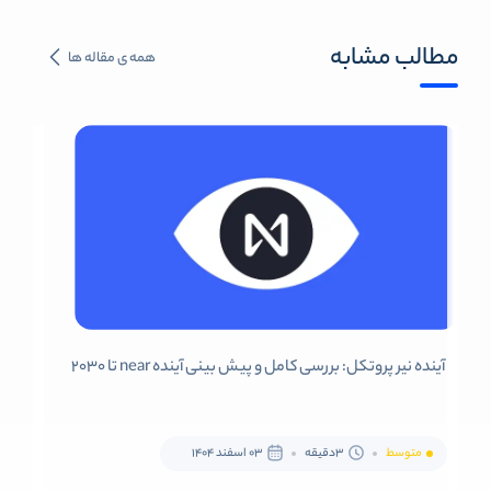
مطالب مشابه
همه ی مقاله ها
آینده نیر پروتکل: بررسی کامل و پیش بینی آینده near تا 2030
متوسط
3دقیقه
03 اسفند 1404