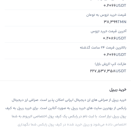
USDT
0.2066
قیمت خرید تزوس به تومان
TMN
38,399
آخرین قیمت خرید تزوس
USDT
0.2086
بالاترین قیمت ۲۴ ساعت گذشته
USDT
0.2066
مارکت کپ (ارزش بازار)
USDT
227,537,358
خرید ریپل
خرید ریپل از صرافی های ارز دیجیتال ایرانی امکان پذیر است. صرافی ارز دیجیتال
رابکس از بهترین سایت های خرید ریپل به صورت آنلاین است. برای خرید ریپل به کیف
پول ریپل نیاز است. با ثبت نام در رابکس یک کیف پول اختصاصی اتریوم به شما
اختصاص داده می‌شود و ریپل خرید شده در کیف پول رابکس شما نگهداری