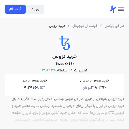
ورود
ثبت‌نام
صرافی رابکس
قیمت ارز دیجیتال
خرید تزوس
خرید تزوس
Tezos (XTZ)
تغییرات ۲۴ ساعته:
3.042%
خرید تزوس با تومان
خرید تزوس با تتر
0.2066
38,399
تومان
USDT
خرید تزوس به‌راحتی از طریق صرافی تزوس رابکس امکان‌پذیر است. اگر به دنبال
خرید تزوس در ایران یا دیگر ارزهای دیجیتال هستید، رابکس سایت معتبر خرید و
فروش XTZ و سایر ارزها است که امکان خرید آنلاین تزوس را برای کاربران فراهم
کرده است. برای یادگیری چگونه تزوس بخریم، می‌توانید از آموزش خرید تزوس
استفاده کنید و پس از ثبت‌نام و احراز هویت، به خرید و فروش تزوس XTZ بپردازید.