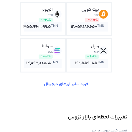
بیت کوین
اتریوم
ETH
BTC
0.038%
-0.094%
TMN
TMN
355,990,099.5
12,052,186,650
ریپل
سولانا
SOL
XRP
2.584%
0.602%
TMN
TMN
14,093,005.5
192,559.185
خرید سایر ارزهای دیجیتال
تغییرات لحظه‌ای بازار تزوس
قیمت خرید تزوس به تتر