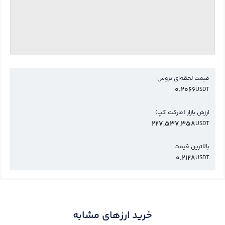
قیمت لحظه‌ای تزوس
0.2066
USDT
ارزش بازار (مارکت کپ)
227,537,358
USDT
بالاترین قیمت
0.2128
USDT
خرید ارزهای مشابه