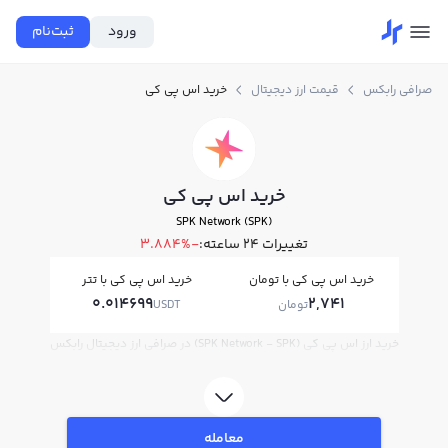
ورود
ثبت‌نام
صرافی رابکس
قیمت ارز دیجیتال
خرید اس پي کي
خرید اس پي کي
SPK Network (SPK)
تغییرات ۲۴ ساعته:
-3.884%
خرید اس پي کي با تومان
خرید اس پي کي با تتر
0.014699
2,741
تومان
USDT
خرید ارز اس پي کي (SPK Network - SPK) در صرافی ارز دیجیتال رابکس
معامله