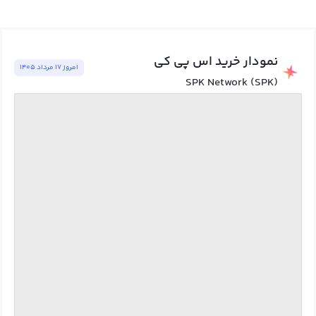
نمودار خرید اس پي کي
امروز ١٧ مرداد ١٤٠٥
SPK Network (SPK)