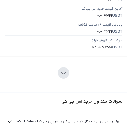
2,741
آخرین قیمت خرید اس پي کي
USDT
0.014699
بالاترین قیمت ۲۴ ساعت گذشته
USDT
0.014699
مارکت کپ (ارزش بازار)
USDT
58,995,351
سوالات متداول خرید اس پي کي
بهترین صرافی ارز دیجیتال خرید و فروش ارز اس پي کي کدام سایت است؟