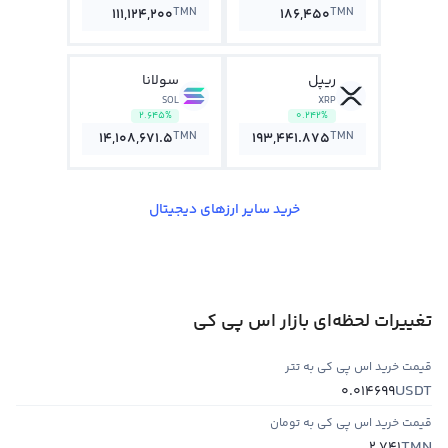
TMN
TMN
111,124,200
186,450
ریپل
سولانا
SOL
XRP
2.645%
0.242%
TMN
TMN
14,108,671.5
193,441.875
خرید سایر ارزهای دیجیتال
تغییرات لحظه‌ای بازار اس پي کي
قیمت خرید اس پي کي به تتر
USDT
0.014699
قیمت خرید اس پي کي به تومان
TMN