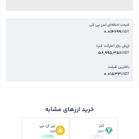
قیمت لحظه‌ای اس پي کي
0.014699
USDT
ارزش بازار (مارکت کپ)
58,995,351
USDT
بالاترین قیمت
0.01533
USDT
خرید ارزهای مشابه
تتر
بی ان بی
BNB
USDT
0.769%
0%