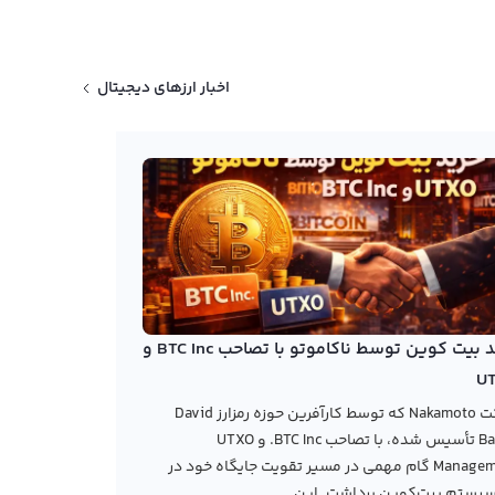
اخبار ارزهای دیجیتال
خرید بیت کوین توسط ناکاموتو با تصاحب BTC Inc و
U
شرکت Nakamoto که توسط کارآفرین حوزه رمزارز David
Bailey تأسیس شده، با تصاحب BTC Inc. و UTXO
Management گام مهمی در مسیر تقویت جایگاه خود در
یستم بیت‌کوین برداشت. این...