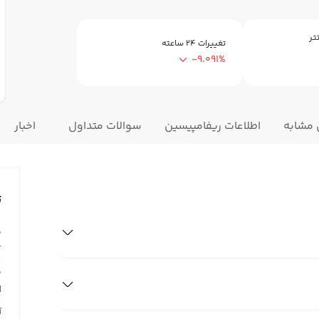
تر
تغییرات ۲۴ ساعته
-9.091%
 مشابه
اطلاعات ریفامپیسین
سوالات متداول
اخبار
ت
ق
T
ق
N
آ