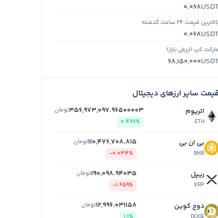
USD
0.068
الاترین قیمت ۲۴ ساعت گذشته
USD
0.068
ارکت کپ (ارزش بازار)
USD
68,150,000
یمت سایر ارزهای دیجیتال
356,973,097.96500003
تومان
اتریوم
0.497%
ETH
110,476,708.815
تومان
بی ان بی
-0.034%
BNB
190,098.94035
تومان
ریپل
-1.659%
XRP
12,996.031158
تومان
دوج کوین
1.1%
DOGE