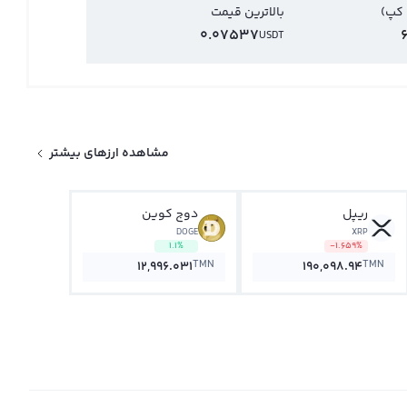
 کپ)
بالاترین قیمت
0.07537
USDT
مشاهده ارزهای بیشتر
ریپل
دوج کوین
DOGE
XRP
1.1%
-1.659%
TMN
TMN
12,996.031
190,098.94