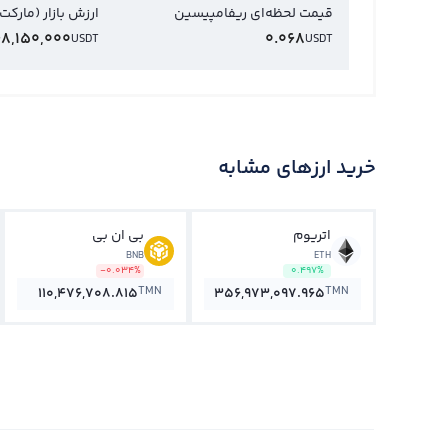
قیمت لحظه‌ای ریفامپیسین
ارزش بازار (مارکت
68,150,000
0.068
USDT
USDT
خرید ارزهای مشابه
اتریوم
بی ان بی
BNB
ETH
-0.034%
0.497%
TMN
TMN
110,476,708.815
356,973,097.965