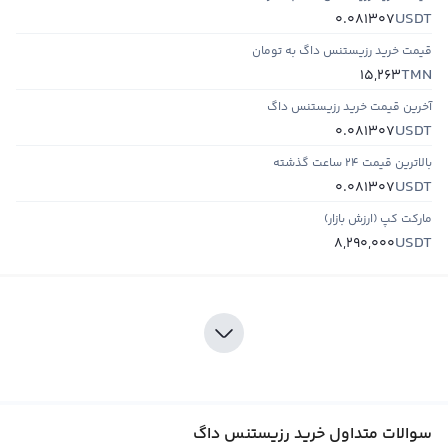
USDT
0.081307
قیمت خرید رزیستنس داگ به تومان
TMN
15,263
آخرین قیمت خرید رزیستنس داگ
USDT
0.081307
بالاترین قیمت ۲۴ ساعت گذشته
USDT
0.081307
مارکت کپ (ارزش بازار)
USDT
8,290,000
سوالات متداول خرید رزیستنس داگ