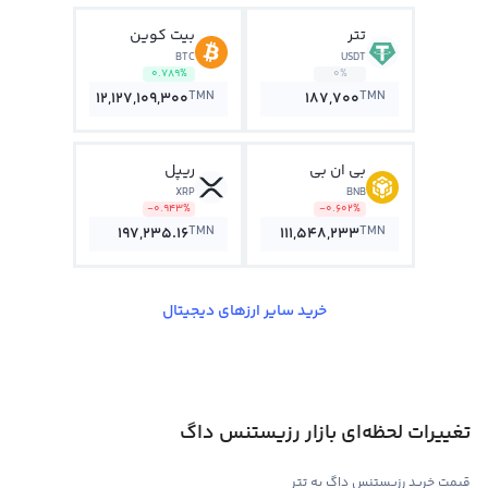
تتر
بیت کوین
BTC
USDT
0.789%
0%
TMN
TMN
12,127,109,300
187,700
بی ان بی
ریپل
XRP
BNB
-0.943%
-0.602%
TMN
TMN
197,235.16
111,548,233
خرید سایر ارزهای دیجیتال
تغییرات لحظه‌ای بازار رزیستنس داگ
قیمت خرید رزیستنس داگ به تتر