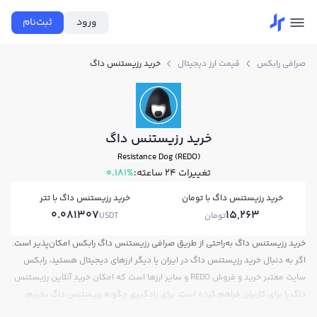
ورود
ثبت‌نام
صرافی رابکس
قیمت ارز دیجیتال
خرید رزیستنس داگ
خرید رزیستنس داگ
Resistance Dog (REDO)
تغییرات ۲۴ ساعته:
0.181%
خرید رزیستنس داگ با تومان
خرید رزیستنس داگ با تتر
0.081307
15,263
تومان
USDT
خرید رزیستنس داگ به‌راحتی از طریق صرافی رزیستنس داگ رابکس امکان‌پذیر است.
اگر به دنبال خرید رزیستنس داگ در ایران یا دیگر ارزهای دیجیتال هستید، رابکس
سایت معتبر خرید و فروش REDO و سایر ارزها است که امکان خرید آنلاین رزیستنس
داگ را برای کاربران فراهم کرده است. برای یادگیری چگونه رزیستنس داگ بخریم،
می‌توانید از آموزش خرید رزیستنس داگ استفاده کنید و پس از ثبت‌نام و احراز