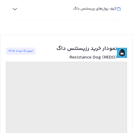
کیف پول‌های رزیستنس داگ
نمودار خرید رزیستنس داگ
امروز ١٥ مرداد ١٤٠٥
Resistance Dog (REDO)