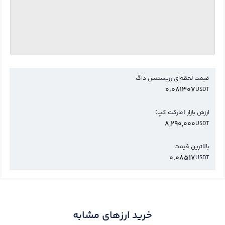
قیمت لحظه‌ای رزیستنس داگ
0.081307
USDT
ارزش بازار (مارکت کپ)
8,290,000
USDT
بالاترین قیمت
0.08517
USDT
خرید ارزهای مشابه