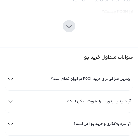
ارز POOH چیست؟
ارز دیجیتال POOH یکی از میم‌کوین‌های فعال در بازار رمزارزهاست که بر بستر
بلاکچین اتریوم و به‌صورت یک توکن ERC-20 ایجاد شده است. این پروژه بیشتر
ماهیتی جامعه‌محور (Community-Driven) دارد و الهام‌ گرفته از فضای میم‌
کوین‌هاست، نه یک پلتفرم فنی پیچیده در حوزه دیفای.
سوالات متداول خرید پو
هدف اصلی POOH ایجاد یک اکوسیستم سرگرم‌کننده و مبتنی بر مشارکت جامعه
است و تمرکز آن بیشتر بر تعامل کاربران، فعالیت‌های اجتماعی و معاملات بازار آزاد قرار
دارد. برخلاف برخی پروژه‌های دیفای، این ارز دیجیتال برای بازارهای پیش‌بینی
بهترین صرافی برای خرید POOH در ایران کدام است؟
(Prediction Markets)، مدیریت ریسک یا ابزارهای مالی غیرمتمرکز تخصصی طراحی
نشده است.
آیا خرید پو بدون احراز هویت ممکن است؟
کاربرد اصلی ارز POOH عمدتاً در معامله‌گری، مشارکت در جامعه پروژه و فعالیت‌های
مرتبط با میم‌کوین‌ها خلاصه می‌شود. این توکن بیشتر به‌عنوان یک دارایی پرریسک
آیا سرمایه‌گذاری و خرید پو امن است؟
و نوسانی شناخته می‌شود و معمولاً توسط معامله‌گران کوتاه‌مدت یا علاقه‌مندان به
میم‌کوین‌ها مورد توجه قرار می‌گیرد، نه به‌عنوان ابزار پرداخت یا ذخیره ارزش