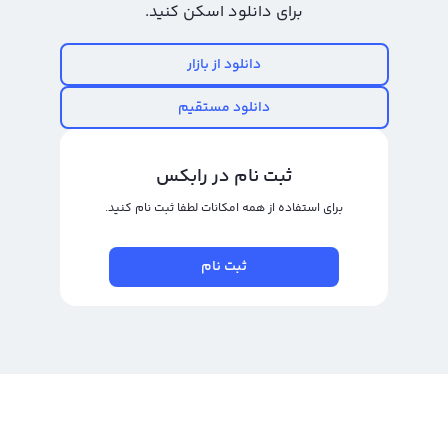
برای دانلود اسکن کنید.
چگونه ارز POOH را بفروشیم؟ راهنمای فروش ارز پو در صرافی
جزئیات کامل فرآیند فروش ارز پو در ایران و نحوه انجام آن از طریق صرافی رابکس را
دانلود از بازار
می‌توانید در بخش «آموزش خرید و فروش ارز POOH» مشاهده کنید. به طور کلی،
دانلود مستقیم
فروش ارز POOH در ایران روندی سریع و آسان دارد: کافی است در رابکس ثبت‌نام
کنید، مراحل احراز هویت را در کمتر از ده ثانیه تکمیل کنید و سپس با چند کلیک،
ثبت نام در رابکس
دارایی خود را به تتر یا تومان نقد کنید.
برای استفاده از همه امکانات لطفا ثبت نام کنید.
بیشتر بخوانید:
آموزش ارز دیجیتال
معرفی بهترین سایت خرید ارز پو؛ از کجا ارز پو بخریم؟
ثبت نام
بهترین سایت برای خرید ارز POOH با بهترین قیمت و سریع‌ترین روش، استفاده از
سایت است. در سایت رابکس امکانات فراوانی برای رصد کردن قیمت دارید و پنل
حرفه‌ای اما ساده به شما اجازه می‌دهد در سریع‌ترین زمان ممکن خرید ارز پو را انجام
دهید.
مزایای خرید پو (POOH) در رابکس