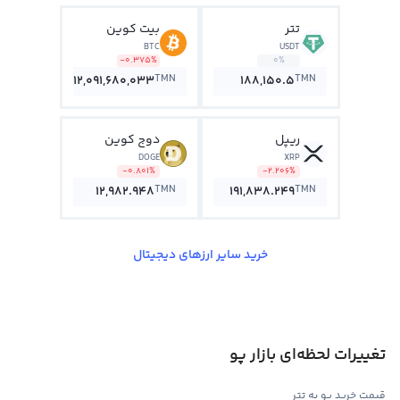
تتر
بیت کوین
BTC
USDT
-0.375%
0%
TMN
TMN
12,091,680,033
188,150.5
ریپل
دوج کوین
DOGE
XRP
-0.801%
-2.206%
TMN
TMN
12,982.948
191,838.249
خرید سایر ارزهای دیجیتال
تغییرات لحظه‌ای بازار پو
قیمت خرید پو به تتر