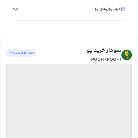
کیف پول‌های پو
نمودار خرید پو
امروز ١٦ مرداد ١٤٠٥
POOH (POOH)