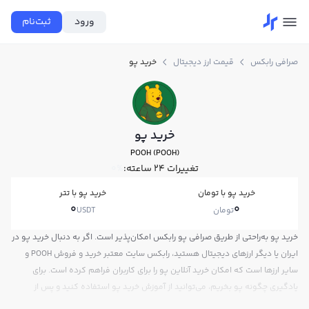
ورود
ثبت‌نام
صرافی رابکس
قیمت ارز دیجیتال
خرید پو
خرید پو
POOH (POOH)
تغییرات ۲۴ ساعته:
0%
خرید پو با تومان
خرید پو با تتر
0
0
تومان
USDT
خرید پو به‌راحتی از طریق صرافی پو رابکس امکان‌پذیر است. اگر به دنبال خرید پو در
ایران یا دیگر ارزهای دیجیتال هستید، رابکس سایت معتبر خرید و فروش POOH و
سایر ارزها است که امکان خرید آنلاین پو را برای کاربران فراهم کرده است. برای
یادگیری چگونه پو بخریم، می‌توانید از آموزش خرید پو استفاده کنید و پس از
ثبت‌نام و احراز هویت، به خرید و فروش پو POOH بپردازید. در بازار رابکس، قیمت