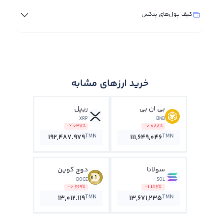
کیف پول‌های پتکس
خرید ارزهای مشابه
بی ان بی
ریپل
XRP
BNB
-2.038%
-0.088%
TMN
TMN
192,487.979
111,649,046
سولانا
دوج کوین
DOGE
SOL
-0.669%
-1.156%
TMN
TMN
13,012.119
13,671,235