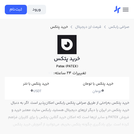
ورود
ثبت‌نام
صرافی رابکس
قیمت ارز دیجیتال
خرید پتکس
خرید پتکس
Patex (PATEX)
تغییرات ۲۴ ساعته:
0%
خرید پتکس با تومان
خرید پتکس با تتر
0
0
تومان
USDT
خرید پتکس به‌راحتی از طریق صرافی پتکس رابکس امکان‌پذیر است. اگر به دنبال
خرید پتکس در ایران یا دیگر ارزهای دیجیتال هستید، رابکس سایت معتبر خرید و
فروش PATEX و سایر ارزها است که امکان خرید آنلاین پتکس را برای کاربران فراهم
کرده است. برای یادگیری چگونه پتکس بخریم، می‌توانید از آموزش خرید پتکس
استفاده کنید و پس از ثبت‌نام و احراز هویت، به خرید و فروش پتکس PATEX