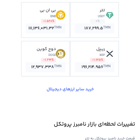
تتر
بی ان بی
BNB
USDT
-1.528%
0%
TMN
TMN
111,136,031.32
187,299.5
ریپل
دوج کوین
DOGE
XRP
-1.292%
-1.625%
TMN
TMN
12,937.338
196,214.956
خرید سایر ارزهای دیجیتال
تغییرات لحظه‌ای بازار نامبرز پروتکل
قیمت خرید نامبرز پروتکل به تتر