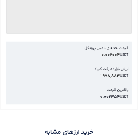
قیمت لحظه‌ای نامبرز پروتکل
0.002004
USDT
ارزش بازار (مارکت کپ)
1,978,883
USDT
بالاترین قیمت
0.002354
USDT
خرید ارزهای مشابه