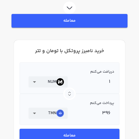
به خرید و فروش نامبرز پروتکل NUM بپردازید. در بازار رابکس، قیمت لحظه‌ای، نمودار
و امکانات فروش نامبرز پروتکل نیز در دسترس شما قرار دارد تا بتوانید تصمیمات
بهتری در معاملات خود بگیرید.
معامله
خرید نامبرز پروتکل با تومان و تتر
دریافت می‌کنم
NUM
پرداخت می‌کنم
TMN
معامله