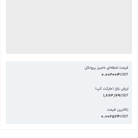
قیمت لحظه‌ای نامبرز پروتکل
0.002004
USDT
ارزش بازار (مارکت کپ)
1,863,169
USDT
بالاترین قیمت
0.002524
USDT