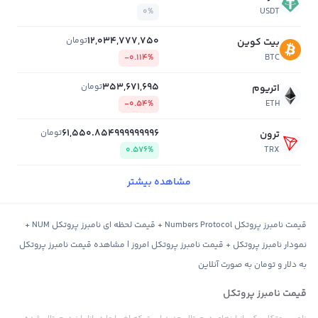
0%
USDT
12,034,777,750
تومان
بیت کوین
-0.114%
BTC
353,671,695
تومان
اتریوم
-0.54%
ETH
61,550.854999999996
تومان
ترون
0.576%
TRX
مشاهده بیشتر
قیمت نامبرز پروتکل Numbers Protocol + قیمت لحظه ای نامبرز پروتکل NUM +
نمودار نامبرز پروتکل + قیمت نامبرز پروتکل امروز | مشاهده قیمت نامبرز پروتکل
به دلار و تومان به صورت آنلاین
قیمت نامبرز پروتکل