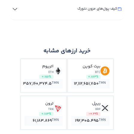
کیف پول‌های مزون نتورک
خرید ارزهای مشابه
بیت کوین
اتریوم
ETH
BTC
0.651%
0.863%
TMN
TMN
357,160,374.5
12,112,651,750
ریپل
ترون
TRX
XRP
0.183%
-0.29%
TMN
TMN
61,183.869
192,305.495