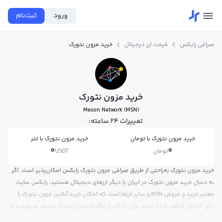
ورود
ثبت‌نام
صرافی رابکس
قیمت ارز دیجیتال
خرید مزون نتورک
خرید مزون نتورک
Meson Network (MSN)
تغییرات ۲۴ ساعته:
0%
خرید مزون نتورک با تومان
خرید مزون نتورک با تتر
0
0
تومان
USDT
خرید مزون نتورک به‌راحتی از طریق صرافی مزون نتورک رابکس امکان‌پذیر است. اگر
به دنبال خرید مزون نتورک در ایران یا دیگر ارزهای دیجیتال هستید، رابکس سایت
معتبر خرید و فروش MSN و سایر ارزها است که امکان خرید آنلاین مزون نتورک را
برای کاربران فراهم کرده است. برای یادگیری چگونه مزون نتورک بخریم، می‌توانید از
آموزش خرید مزون نتورک استفاده کنید و پس از ثبت‌نام و احراز هویت، به خرید و