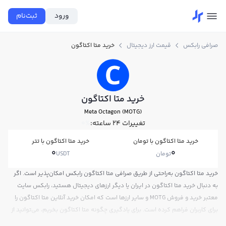
ورود
ثبت‌نام
صرافی رابکس
قیمت ارز دیجیتال
خرید متا اکتاگون
خرید متا اکتاگون
Meta Octagon (MOTG)
تغییرات ۲۴ ساعته:
0%
خرید متا اکتاگون با تومان
خرید متا اکتاگون با تتر
0
0
تومان
USDT
خرید متا اکتاگون به‌راحتی از طریق صرافی متا اکتاگون رابکس امکان‌پذیر است. اگر
به دنبال خرید متا اکتاگون در ایران یا دیگر ارزهای دیجیتال هستید، رابکس سایت
معتبر خرید و فروش MOTG و سایر ارزها است که امکان خرید آنلاین متا اکتاگون را
برای کاربران فراهم کرده است. برای یادگیری چگونه متا اکتاگون بخریم، می‌توانید از
آموزش خرید متا اکتاگون استفاده کنید و پس از ثبت‌نام و احراز هویت، به خرید و