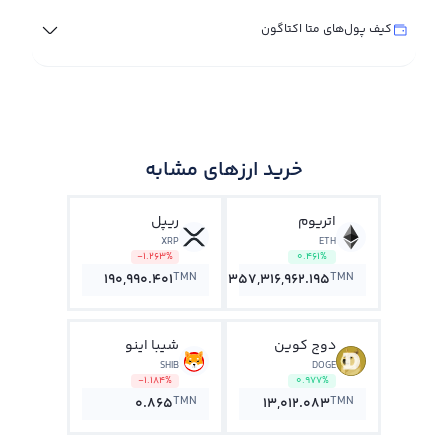
کیف پول‌های متا اکتاگون
خرید ارزهای مشابه
اتریوم
ریپل
XRP
ETH
-1.263%
0.461%
TMN
TMN
190,990.401
357,316,962.195
دوج کوین
شیبا اینو
SHIB
DOGE
-1.184%
0.977%
TMN
TMN
0.865
13,012.083