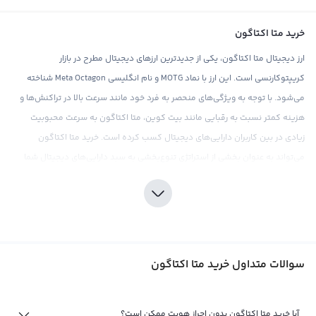
خرید متا اکتاگون
ارز دیجیتال متا اکتاگون، یکی از جدیدترین ارزهای دیجیتال مطرح در بازار
کریپتوکارنسی است. این ارز با نماد MOTG و نام انگلیسی Meta Octagon شناخته
می‌شود. با توجه به ویژگی‌های منحصر به فرد خود مانند سرعت بالا در تراکنش‌ها و
هزینه کمتر نسبت به رقبایی مانند بیت کوین، متا اکتاگون به سرعت محبوبیت
زیادی در بین کاربران دارایی‌های دیجیتال کسب کرده است. خرید متا اکتاگون
می‌تواند به عنوان بخشی از استراتژی تنوع‌بخشی به سبد دارایی‌های دیجیتال شما
باشد. در صرافی ارز دیجیتال رابکس، شما می‌توانید با اطمینان خاطر متا اکتاگون
خریداری کنید، زیرا این صرافی با ارائه قیمت‌های رقابتی و کارمزد پایین، تجربه خریدی
مطلوب را برای کاربران خود فراهم می‌کند.
سرمایه‌گذاری در متا اکتاگون، مانند هر نوع سرمایه‌گذاری دیگری در بازار ارزهای
سوالات متداول خرید متا اکتاگون
دیجیتال، نیازمند دقت و توجه به جزئیات بازار است. با توجه به نوسانات قیمتی موجود
در بازار کریپتوکارنسی، تحقیقات کامل و درک عمیق از بازار قبل از خرید متا اکتاگون از
اهمیت بالایی برخوردار است. در این راستا، صرافی رابکس ابزارهای تحلیلی و اطلاعات
آیا خرید متا اکتاگون بدون احراز هویت ممکن است؟