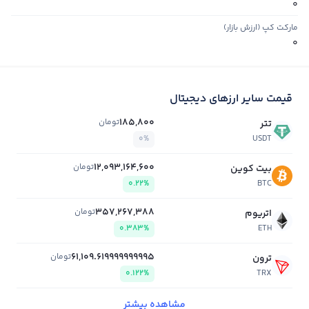
0
مارکت کپ (ارزش بازار)
0
قیمت سایر ارزهای دیجیتال
185,800
تومان
تتر
0%
USDT
12,093,164,600
تومان
بیت کوین
0.22%
BTC
357,267,388
تومان
اتریوم
0.383%
ETH
61,109.619999999995
تومان
ترون
0.122%
TRX
مشاهده بیشتر