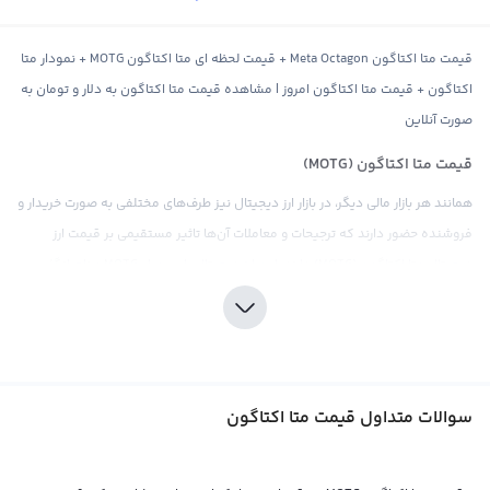
قیمت متا اکتاگون Meta Octagon + قیمت لحظه ای متا اکتاگون MOTG + نمودار متا
اکتاگون + قیمت متا اکتاگون امروز | مشاهده قیمت متا اکتاگون به دلار و تومان به
صورت آنلاین
قیمت متا اکتاگون (MOTG)
همانند هر بازار مالی دیگر، در بازار ارز دیجیتال نیز طرف‌های مختلفی به صورت خریدار و
فروشنده حضور دارند که ترجیحات و معاملات آن‌ها تاثیر مستقیمی بر قیمت ارز
دیجیتال متا اکتاگون (MOTG) دارند. این ارز دیجیتال با سیمبل MOTG و نام انگلیسی
متا اکتاگون، به تازگی وارد بازار ارز دیجیتال شده و نسبت به دیگر ارزهای دیجیتال، با
قابلیت‌های منحصر به فردی مانند ترکیب تکنولوژی بلاکچین و روش‌های فناوری
اطلاعات متنوع، پتانسیل بالایی در میان کاربران خود دارد.
طبق اصول عرضه و تقاضا، قیمت متا اکتاگون نیز به مانند بیت کوین، توسط
سوالات متداول قیمت متا اکتاگون
صرافی‌های ارز دیجیتال تعیین و در نمودار قیمت آن واضح می‌شود. هرگونه اخبار و
رویدادهای مرتبط با اقتصاد، سیاست، جامعه و فاندامنتال ارز دیجیتال متا اکتاگون