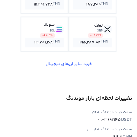
TMN
TMN
111,241,728
187,200
ریپل
سولانا
SOL
XRP
-1.014%
-1.807%
TMN
TMN
13,701,168
195,287.04
خرید سایر ارزهای دیجیتال
تغییرات لحظه‌ای بازار موندنگ
قیمت خرید موندنگ به تتر
USDT
0.03692145
قیمت خرید موندنگ به تومان
TMN