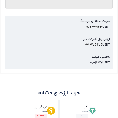
قیمت لحظه‌ای موندنگ
0.036903
USDT
ارزش بازار (مارکت کپ)
36,776,176
USDT
بالاترین قیمت
0.0377
USDT
خرید ارزهای مشابه
تتر
بی ان بی
BNB
USDT
-0.439%
0%