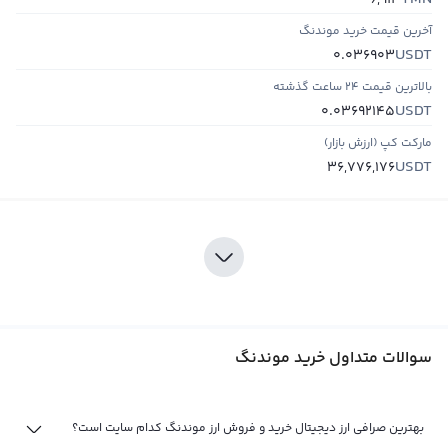
6,913
آخرین قیمت خرید موندنگ
USDT
0.036903
بالاترین قیمت ۲۴ ساعت گذشته
USDT
0.03692145
مارکت کپ (ارزش بازار)
USDT
36,776,176
سوالات متداول خرید موندنگ
بهترین صرافی ارز دیجیتال خرید و فروش ارز موندنگ کدام سایت است؟