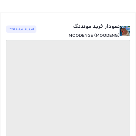
نمودار خرید موندنگ
امروز ١٥ مرداد ١٤٠٥
MOODENGE (MOODENG)