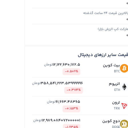
الاترین قیمت ۲۴ ساعت گذشته
ارکت کپ (ارزش بازار)
یمت سایر ارزهای دیجیتال
12,122,630,172.5
تومان
بیت کوین
-0.506%
BTC
358,541,223.53999996
تومان
اتریوم
-0.374%
ETH
61,663.48365
تومان
ترون
-0.153%
TRX
12,989.084072000001
تومان
دوج کوین
-1.635%
DOGE