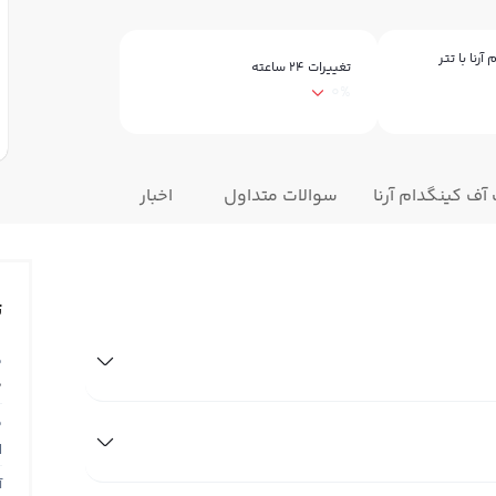
رنا با تتر
تغییرات ۲۴ ساعته
0%
آف کینگدام آرنا
سوالات متداول
اخبار
ت
ق
0
ق
N
آ