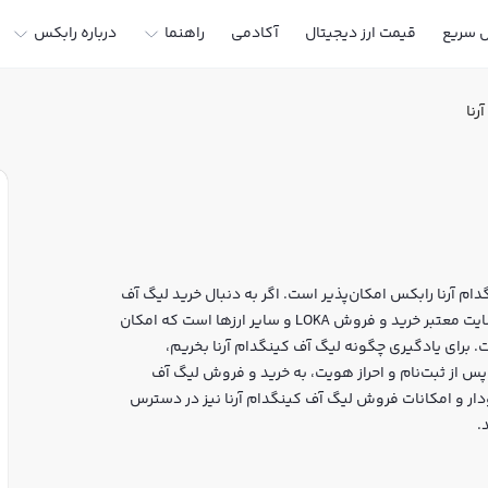
ل سریع
قیمت ارز دیجیتال
آکادمی
راهنما
درباره رابکس
رنا
دام آرنا رابکس امکان‌پذیر است. اگر به دنبال خرید لیگ آف
کینگدام آرنا در ایران یا دیگر ارزهای دیجیتال هستید، رابکس سایت معتبر خرید و فروش LOKA و سایر ارزها است که امکان
ست. برای یادگیری چگونه لیگ آف کینگدام آرنا بخریم،
پس از ثبت‌نام و احراز هویت، به خرید و فروش لیگ آف
لحظه‌ای، نمودار و امکانات فروش لیگ آف کینگدام آرنا نیز در دسترس
.