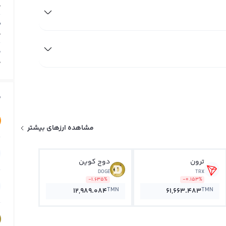
0
ب
0
م
0
ق
مشاهده ارزهای بیشتر
ترون
دوج کوین
DOGE
TRX
-1.635%
-0.153%
TMN
TMN
12,989.084
61,663.483