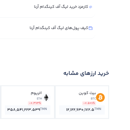
کارمزد خرید لیگ آف کینگدام آرنا
کیف پول‌های لیگ آف کینگدام آرنا
خرید ارزهای مشابه
بیت کوین
اتریوم
ETH
BTC
-0.374%
-0.506%
TMN
TMN
358,541,223.539
12,122,630,172.5