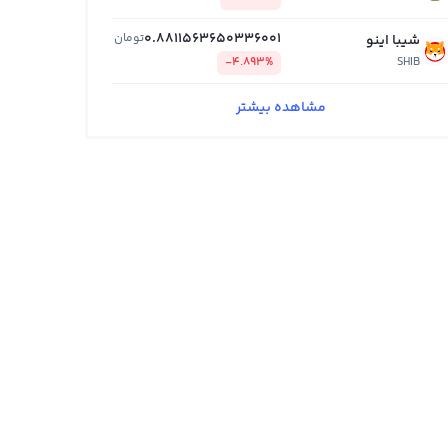
0.8811563650336001
تومان
شیبا اینو
-4.893%
SHIB
مشاهده بیشتر