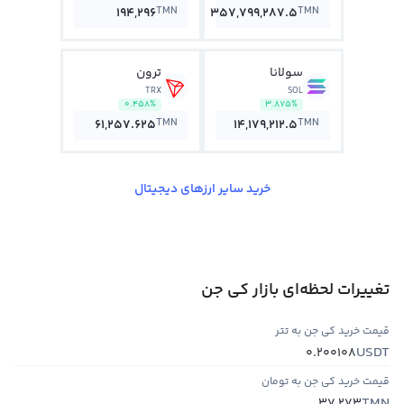
TMN
TMN
194,296
357,799,287.5
سولانا
ترون
TRX
SOL
0.458%
3.875%
TMN
TMN
61,257.625
14,179,212.5
خرید سایر ارزهای دیجیتال
تغییرات لحظه‌ای بازار کي جن
قیمت خرید کي جن به تتر
USDT
0.200108
قیمت خرید کي جن به تومان
TMN