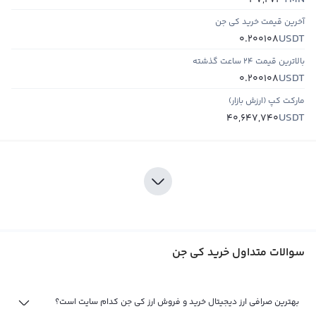
37,273
آخرین قیمت خرید کي جن
USDT
0.200108
بالاترین قیمت ۲۴ ساعت گذشته
USDT
0.200108
مارکت کپ (ارزش بازار)
USDT
40,647,740
سوالات متداول خرید کي جن
بهترین صرافی ارز دیجیتال خرید و فروش ارز کي جن کدام سایت است؟