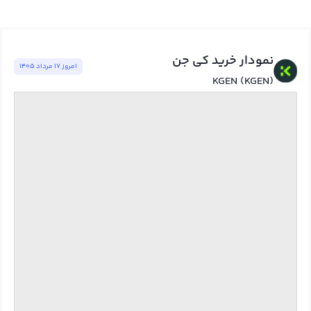
نمودار خرید کي جن
امروز ١٧ مرداد ١٤٠٥
KGEN (KGEN)