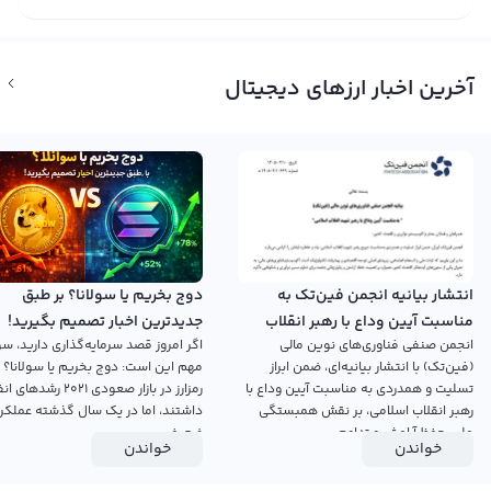
آخرین اخبار ارزهای دیجیتال
انتشار بیانیه انجمن فین‌تک به
دوج بخریم یا سولانا؟ بر طبق
مناسبت آیین وداع با رهبر انقلاب
جدیدترین اخبار تصمیم بگیرید!
انجمن صنفی فناوری‌های نوین مالی
اگر امروز قصد سرمایه‌گذاری دارید، سؤ
اسلامی
(فین‌تک) با انتشار بیانیه‌ای، ضمن ابراز
مهم این است: دوج بخریم یا سولانا؟ 
تسلیت و همدردی به مناسبت آیین وداع با
رمزارز در بازار صعودی ۲۰۲۱ رش
رهبر انقلاب اسلامی، بر نقش همبستگی
داشتند، اما در یک سال گذشته عملکرد
ملی، حفظ آرامش و تداوم...
ضعیفی...
خواندن
خواندن