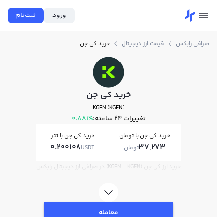
ورود
ثبت‌نام
صرافی رابکس
قیمت ارز دیجیتال
خرید کي جن
خرید کي جن
KGEN (KGEN)
تغییرات ۲۴ ساعته:
0.881%
خرید کي جن با تومان
خرید کي جن با تتر
0.200108
37,273
تومان
USDT
خرید ارز کي جن (KGEN - KGEN) در صرافی ارز دیجیتال رابکس
معامله