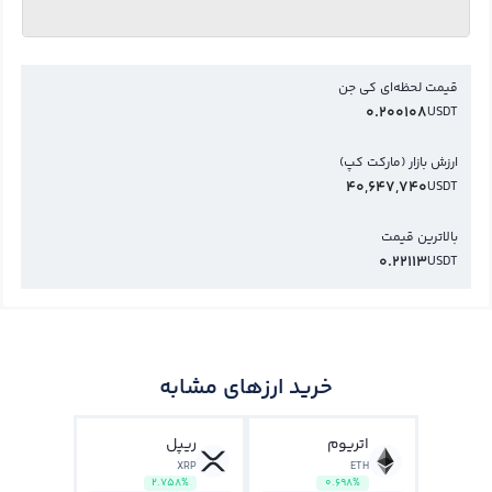
قیمت لحظه‌ای کي جن
0.200108
USDT
ارزش بازار (مارکت کپ)
40,647,740
USDT
بالاترین قیمت
0.22113
USDT
خرید ارزهای مشابه
اتریوم
ریپل
XRP
ETH
2.758%
0.698%