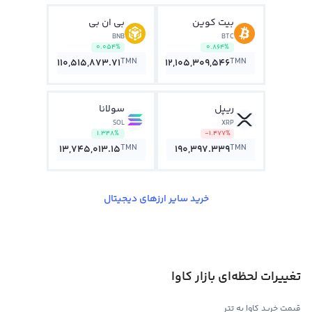
بیت کوین
بی ان بی
BNB
BTC
0.054%
0.864%
TMN
TMN
110,515,873.71
12,105,309,546
ریپل
سولانا
SOL
XRP
1.348%
-1.477%
TMN
TMN
13,745,013.15
190,397.339
خرید سایر ارزهای دیجیتال
تغییرات لحظه‌ای بازار کاوا
قیمت خرید کاوا به تتر