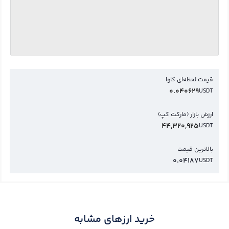
قیمت لحظه‌ای کاوا
0.040629
USDT
ارزش بازار (مارکت کپ)
44,320,925
USDT
بالاترین قیمت
0.04187
USDT
خرید ارزهای مشابه