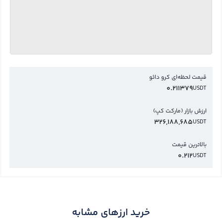
قیمت لحظه‌ای کرو دائو
0.211379
USDT
ارزش بازار (مارکت کپ)
326,188,685
USDT
بالاترین قیمت
0.212
USDT
خرید ارزهای مشابه