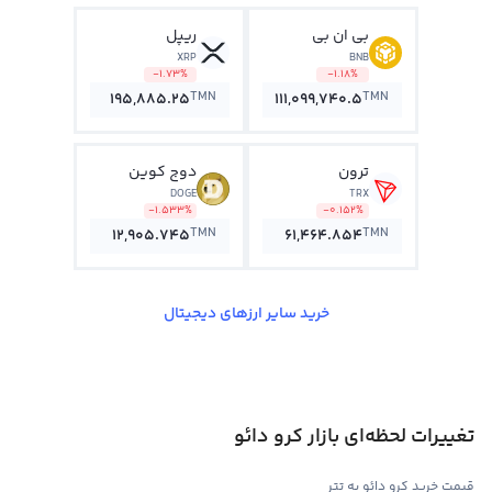
بی ان بی
ریپل
XRP
BNB
-1.73%
-1.18%
TMN
TMN
195,885.25
111,099,740.5
ترون
دوج کوین
DOGE
TRX
-1.533%
-0.152%
TMN
TMN
12,905.745
61,464.854
خرید سایر ارزهای دیجیتال
تغییرات لحظه‌ای بازار کرو دائو
قیمت خرید کرو دائو به تتر