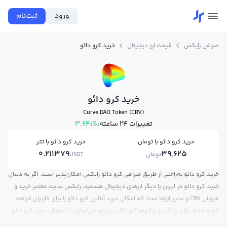
ورود
ثبت‌نام
صرافی رابکس
قیمت ارز دیجیتال
خرید کرو دائو
خرید کرو دائو
Curve DAO Token (CRV)
تغییرات ۲۴ ساعته:
3.641%
خرید کرو دائو با تومان
خرید کرو دائو با تتر
0.211379
39,625
تومان
USDT
خرید کرو دائو به‌راحتی از طریق صرافی کرو دائو رابکس امکان‌پذیر است. اگر به دنبال
خرید کرو دائو در ایران یا دیگر ارزهای دیجیتال هستید، رابکس سایت معتبر خرید و
فروش CRV و سایر ارزها است که امکان خرید آنلاین کرو دائو را برای کاربران فراهم
کرده است. برای یادگیری چگونه کرو دائو بخریم، می‌توانید از آموزش خرید کرو دائو
استفاده کنید و پس از ثبت‌نام و احراز هویت، به خرید و فروش کرو دائو CRV