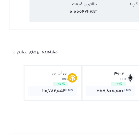
 کپ)
بالاترین قیمت
0.000221
USDT
مشاهده ارزهای بیشتر
اتریوم
بی ان بی
BNB
ETH
1.052%
1.07%
TMN
TMN
110,782,554
357,805,500