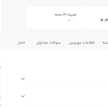
تغییرات ۲۴ ساعته
0.
0%
ابه
اطلاعات جوییس
سوالات متداول
اخبار
ت
ق
T
ق
N
آ