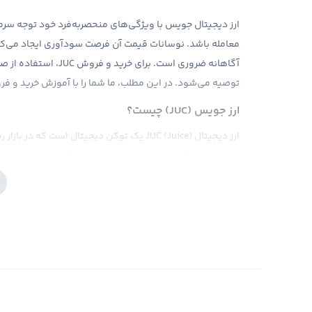
ارز دیجیتال جویس با ویژگی‌های منحصربه‌فرد خود توجه سرمایه
معامله باشد. نوسانات قیمت آن فرصت سودآوری ایجاد می‌کند،
آگاهانه ضروری است. برا
توصیه می‌شود. در این مطلب، ما شما را با آموزش خرید و ف
ارز جویس (JUC) چیست؟
ارز دیجیتال JUC (Juice) یک توکن دیجیتال است 
د
زنجیره‌ای و مشارکت در توسعه شبکه است.
به‌منظور تسهیل کارکرد شبکه و تعامل کاربران با خدمات مختلف در پلتفرم ce
هدف پروژه Juice ایجاد یک اکوسیستم با تمرکز بر
جامعه است. این توکن ممکن است در برخی نسخه‌ها در دیگر
بر بستر Avalanche است.