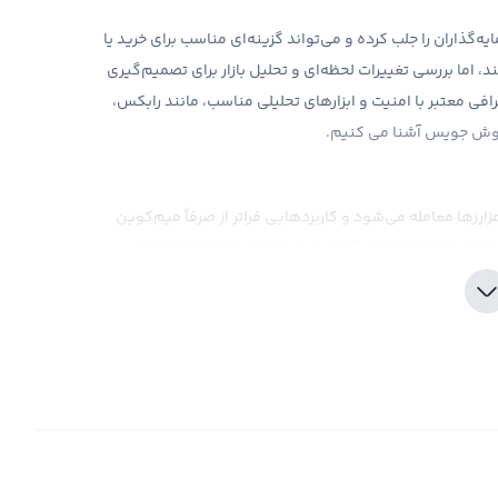
‌گذاران را جلب کرده و می‌تواند گزینه‌ای مناسب برای خرید یا
 اما بررسی تغییرات لحظه‌ای و تحلیل بازار برای تصمیم‌گیری
ی خرید و فروش JUC، استفاده از صرافی معتبر با امنیت و ابزارهای تحلیلی مناسب، مانند رابکس،
روش جویس آشنا می‌ کنیم.
که در بازار رمزارزها معامله می‌شود و کاربردهایی فراتر از صرفاً میم‌کوین
ارد. این توکن در ابتدا به‌عنوان بخشی از اکوسیستم Juice طراحی شده که هدف آن تسهیل تراکنش‌ها، ارائه خدمات
توکن JUC در شبکه Avalanche (AVAX C‑Chain) راه‌اندازی شده است، جایی که به‌عنوان توکن کاربردی (Utility Token)
Jui عمل می‌کند.
 تجربه کاربری، تسهیل تراکنش‌ها، کاهش هزینه‌ها و افزایش مشارکت
 شبکه‌ها هم مشاهده شود، اما نسخه اصلی و شناخته‌شده آن