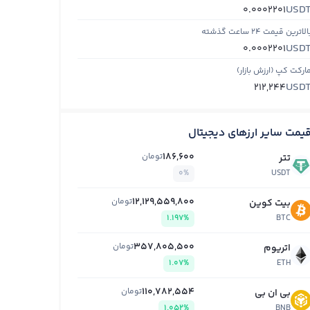
USD
0.0002201
الاترین قیمت ۲۴ ساعت گذشته
USD
0.0002201
ارکت کپ (ارزش بازار)
USD
212,244
یمت سایر ارزهای دیجیتال
186,600
تومان
تتر
0%
USDT
12,129,559,800
تومان
بیت کوین
1.197%
BTC
357,805,500
تومان
اتریوم
1.07%
ETH
110,782,554
تومان
بی ان بی
1.052%
BNB