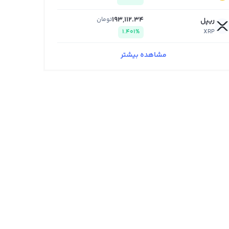
193,112.34
تومان
ریپل
1.401%
XRP
مشاهده بیشتر