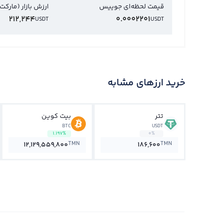
قیمت لحظه‌ای جوییس
ارزش بازار (مارکت
212,244
0.0002201
USDT
USDT
خرید ارزهای مشابه
تتر
بیت کوین
BTC
USDT
1.197%
0%
TMN
TMN
12,129,559,800
186,600