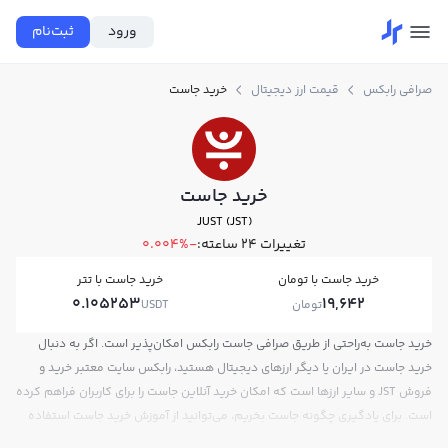
ورود
ثبت‌نام
صرافی رابکس
قیمت ارز دیجیتال
خرید جاست
خرید جاست
JUST (JST)
تغییرات ۲۴ ساعته:
-0.004%
خرید جاست با تومان
خرید جاست با تتر
0.105253
19,642
تومان
USDT
خرید جاست به‌راحتی از طریق صرافی جاست رابکس امکان‌پذیر است. اگر به دنبال
خرید جاست در ایران یا دیگر ارزهای دیجیتال هستید، رابکس سایت معتبر خرید و
فروش JST و سایر ارزها است که امکان خرید آنلاین جاست را برای کاربران فراهم کرده
است. برای یادگیری چگونه جاست بخریم، می‌توانید از آموزش خرید جاست استفاده
کنید و پس از ثبت‌نام و احراز هویت، به خرید و فروش جاست JST بپردازید. در بازار