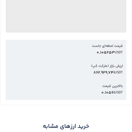
قیمت لحظه‌ای جاست
0.105253
USDT
ارزش بازار (مارکت کپ)
862,929,741
USDT
بالاترین قیمت
0.10561
USDT
خرید ارزهای مشابه