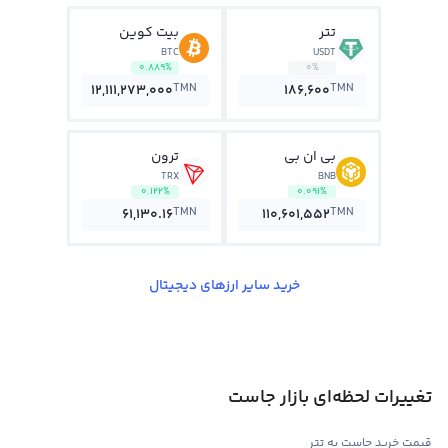
تتر
بیت کوین
BTC
USDT
0.889%
0%
TMN
TMN
12,111,273,000
186,600
بی ان بی
ترون
TRX
BNB
0.122%
0.091%
TMN
TMN
61,130.16
110,601,552
خرید سایر ارزهای دیجیتال
تغییرات لحظه‌ای بازار جاست
قیمت خرید جاست به تتر