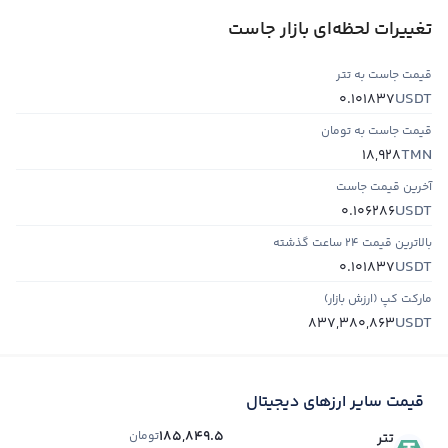
تغییرات لحظه‌ای بازار جاست
قیمت جاست به تتر
USDT
0.101837
قیمت جاست به تومان
TMN
18,928
آخرین قیمت جاست
USDT
0.106286
بالاترین قیمت ۲۴ ساعت گذشته
USDT
0.101837
مارکت کپ (ارزش بازار)
USDT
837,380,863
قیمت سایر ارزهای دیجیتال
185,849.5
تومان
تتر