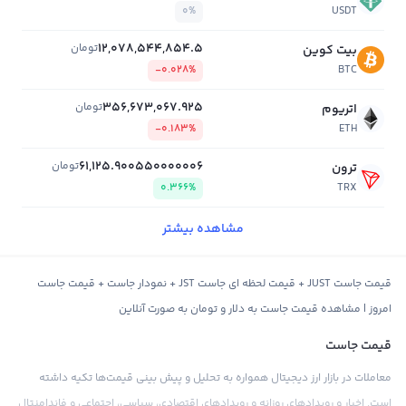
0%
USDT
12,078,544,854.5
تومان
بیت کوین
-0.028%
BTC
356,673,067.925
تومان
اتریوم
-0.183%
ETH
61,125.900550000006
تومان
ترون
0.366%
TRX
مشاهده بیشتر
قیمت جاست JUST + قیمت لحظه ای جاست JST + نمودار جاست + قیمت جاست
امروز | مشاهده قیمت جاست به دلار و تومان به صورت آنلاین
قیمت جاست
معاملات در بازار ارز دیجیتال همواره به تحلیل و پیش بینی قیمت‌ها تکیه داشته
است. اخبار و رویدادهای روزانه و رویدادهای اقتصادی، سیاسی، اجتماعی و فاندامنتال