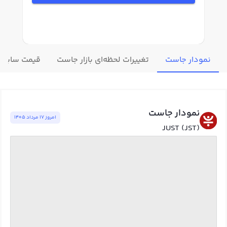
نمودار جاست
تغییرات لحظه‌ای بازار جاست
قیمت سایر ا
نمودار جاست
امروز ١٧ مرداد ١٤٠٥
JUST (JST)