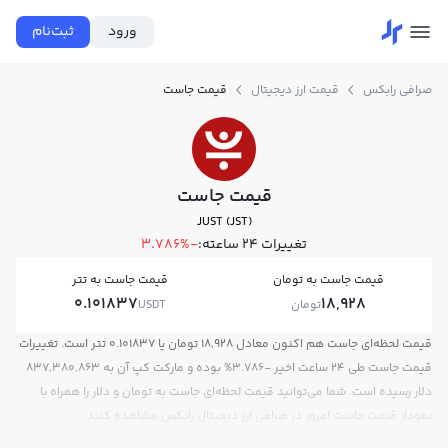
ورود
ثبت‌نام
صرافی رابکس
قیمت ارز دیجیتال
قیمت جاست
قیمت جاست
JUST (JST)
تغییرات ۲۴ ساعته:
-3.786%
قیمت جاست به تومان
قیمت جاست به تتر
0.101837
18,928
تومان
USDT
قیمت لحظه‌ای جاست هم اکنون معادل 18,928 تومان یا 0.101837 تتر است. تغییرات
قیمت جاست طی 24 ساعت اخیر -3.786% بوده و مارکت کپ آن به 837,380,863
دلار رسیده است. شما می‌توانید قیمت لحظه‌ای جاست به تومان و دلار را همراه با
نمودار قیمت جاست امروز در صرافی ارز دیجیتال رابکس مشاهده کنید.