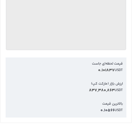
قیمت لحظه‌ای جاست
0.101837
USDT
ارزش بازار (مارکت کپ)
837,380,863
USDT
بالاترین قیمت
0.10566
USDT