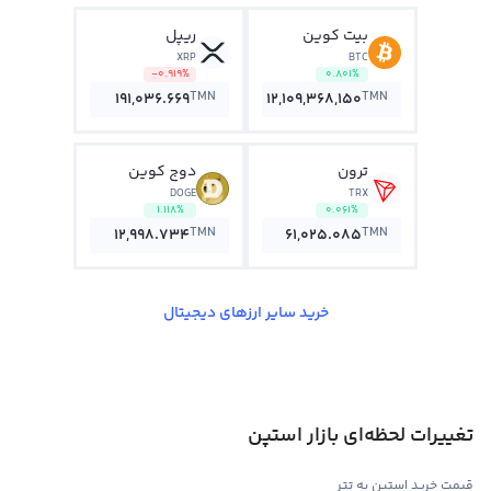
بیت کوین
ریپل
XRP
BTC
-0.919%
0.801%
TMN
TMN
191,036.669
12,109,368,150
ترون
دوج کوین
DOGE
TRX
1.118%
0.061%
TMN
TMN
12,998.734
61,025.085
خرید سایر ارزهای دیجیتال
تغییرات لحظه‌ای بازار استپن
قیمت خرید استپن به تتر