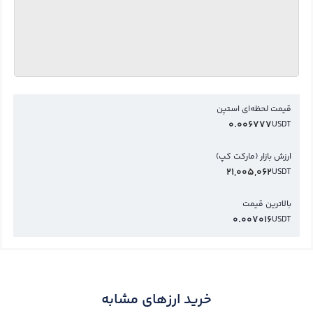
قیمت لحظه‌ای استپن
0.006777
USDT
ارزش بازار (مارکت کپ)
21,005,062
USDT
بالاترین قیمت
0.007016
USDT
خرید ارزهای مشابه