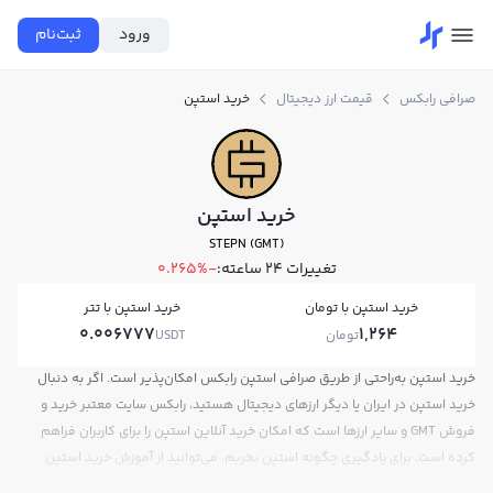
ورود
ثبت‌نام
صرافی رابکس
قیمت ارز دیجیتال
خرید استپن
خرید استپن
STEPN (GMT)
تغییرات ۲۴ ساعته:
-0.265%
خرید استپن با تومان
خرید استپن با تتر
0.006777
1,264
تومان
USDT
خرید استپن به‌راحتی از طریق صرافی استپن رابکس امکان‌پذیر است. اگر به دنبال
خرید استپن در ایران یا دیگر ارزهای دیجیتال هستید، رابکس سایت معتبر خرید و
فروش GMT و سایر ارزها است که امکان خرید آنلاین استپن را برای کاربران فراهم
کرده است. برای یادگیری چگونه استپن بخریم، می‌توانید از آموزش خرید استپن
استفاده کنید و پس از ثبت‌نام و احراز هویت، به خرید و فروش استپن GMT بپردازید.