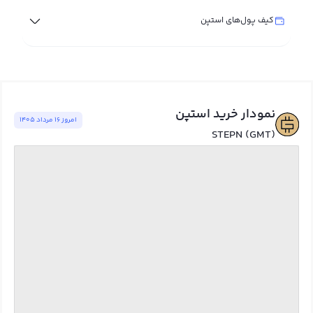
کیف پول‌های استپن
نمودار خرید استپن
امروز ١٦ مرداد ١٤٠٥
STEPN (GMT)