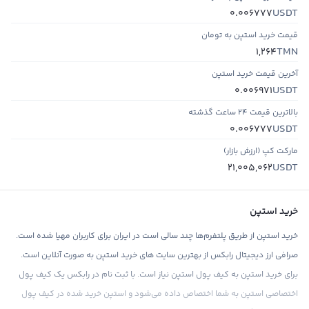
USDT
0.006777
قیمت خرید استپن به تومان
TMN
1,264
آخرین قیمت خرید استپن
USDT
0.006971
بالاترین قیمت ۲۴ ساعت گذشته
USDT
0.006777
مارکت کپ (ارزش بازار)
USDT
21,005,062
خرید استپن
خرید استپن از طریق پلتفرم‌ها چند سالی است در ایران برای کاربران مهیا شده است.
صرافی ارز دیجیتال رابکس از بهترین سایت های خرید استپن به صورت آنلاین است.
برای خرید استپن به کیف پول استپن نیاز است. با ثبت نام در رابکس یک کیف پول
اختصاصی استپن به شما اختصاص داده می‌شود و استپن خرید شده در کیف پول