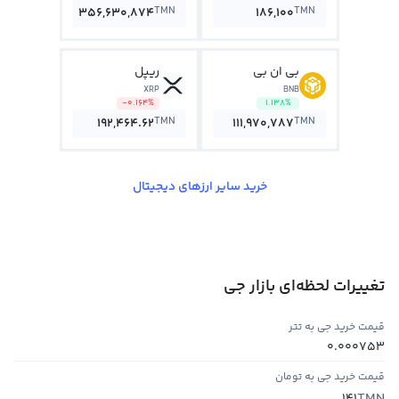
TMN
TMN
356,630,874
186,100
بی ان بی
ریپل
XRP
BNB
-0.164%
1.138%
TMN
TMN
192,464.62
111,970,787
خرید سایر ارزهای دیجیتال
تغییرات لحظه‌ای بازار جی
قیمت خرید جی به تتر
0.000753
قیمت خرید جی به تومان
TMN