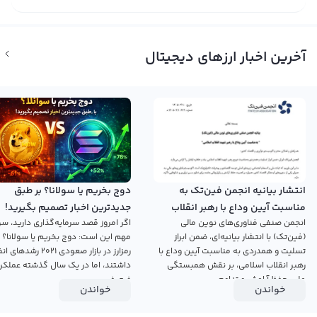
آخرین اخبار ارزهای دیجیتال
انتشار بیانیه انجمن فین‌تک به
دوج بخریم یا سولانا؟ بر طبق
مناسبت آیین وداع با رهبر انقلاب
جدیدترین اخبار تصمیم بگیرید!
انجمن صنفی فناوری‌های نوین مالی
اگر امروز قصد سرمایه‌گذاری دارید، سؤ
اسلامی
(فین‌تک) با انتشار بیانیه‌ای، ضمن ابراز
مهم این است: دوج بخریم یا سولانا؟ 
تسلیت و همدردی به مناسبت آیین وداع با
رمزارز در بازار صعودی ۲۰۲۱ رش
رهبر انقلاب اسلامی، بر نقش همبستگی
داشتند، اما در یک سال گذشته عملکرد
ملی، حفظ آرامش و تداوم...
ضعیفی...
خواندن
خواندن