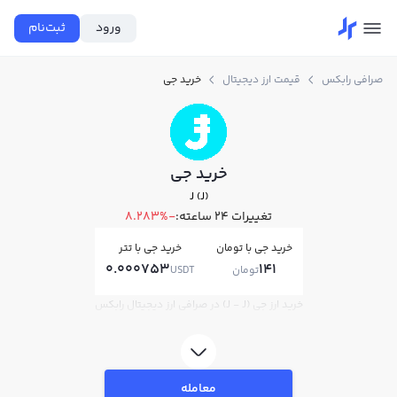
ورود
ثبت‌نام
صرافی رابکس
قیمت ارز دیجیتال
خرید جی
خرید جی
J (J)
تغییرات ۲۴ ساعته:
-8.283%
خرید جی با تومان
خرید جی با تتر
0.000753
141
تومان
USDT
خرید ارز جی (J - J) در صرافی ارز دیجیتال رابکس
معامله