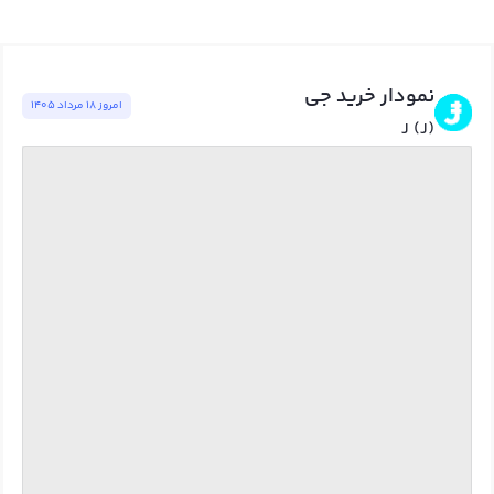
نمودار خرید جی
امروز ١٨ مرداد ١٤٠٥
J (J)