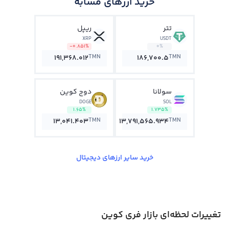
خرید ارزهای مشابه
تتر
ریپل
XRP
USDT
-0.851%
0%
TMN
TMN
191,368.012
186,700.5
سولانا
دوج کوین
DOGE
SOL
1.65%
1.735%
TMN
TMN
13,041.403
13,791,565.934
خرید سایر ارزهای دیجیتال
تغییرات لحظه‌ای بازار فری کوین