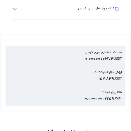
کیف پول‌های فری کوین
قیمت لحظه‌ای فری کوین
0.00000001973
USDT
ارزش بازار (مارکت کپ)
157,839
USDT
بالاترین قیمت
0.00000002259
USDT