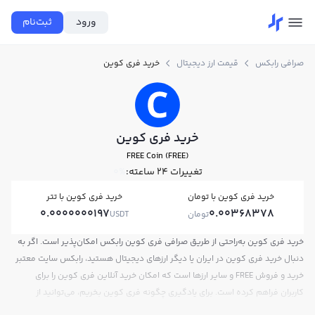
ورود
ثبت‌نام
صرافی رابکس
قیمت ارز دیجیتال
خرید فری کوین
خرید فری کوین
FREE Coin (FREE)
تغییرات ۲۴ ساعته:
0%
خرید فری کوین با تومان
خرید فری کوین با تتر
0.0000000197
0.00368378
تومان
USDT
خرید فری کوین به‌راحتی از طریق صرافی فری کوین رابکس امکان‌پذیر است. اگر به
دنبال خرید فری کوین در ایران یا دیگر ارزهای دیجیتال هستید، رابکس سایت معتبر
خرید و فروش FREE و سایر ارزها است که امکان خرید آنلاین فری کوین را برای
کاربران فراهم کرده است. برای یادگیری چگونه فری کوین بخریم، می‌توانید از
آموزش خرید فری کوین استفاده کنید و پس از ثبت‌نام و احراز هویت، به خرید و