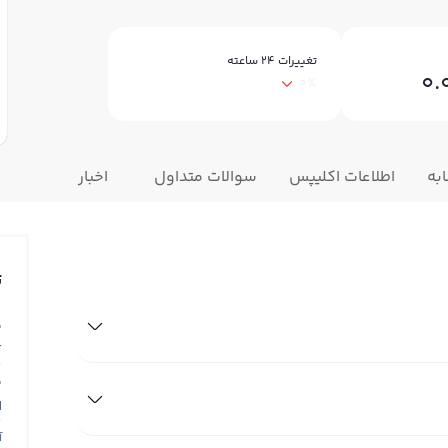
تغییرات ۲۴ ساعته
0.
0%
به
اطلاعات اکلیپس
سوالات متداول
اخبار
ت
ق
T
ق
N
آ