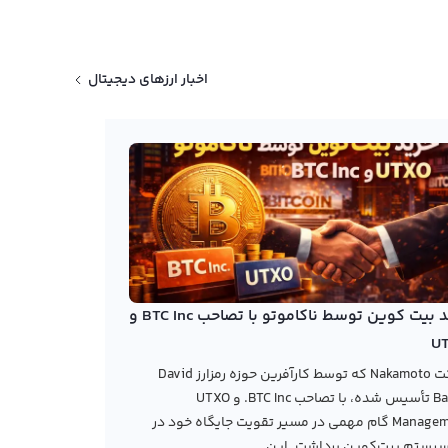
اخبار ارزهای دیجیتال
خرید بیت کوین توسط ناکاموتو با تصاحب BTC Inc و
U
شرکت Nakamoto که توسط کارآفرین حوزه رمزارز David
Bailey تأسیس شده، با تصاحب BTC Inc. و UTXO
Management گام مهمی در مسیر تقویت جایگاه خود در
یستم بیت‌کوین برداشت. این...