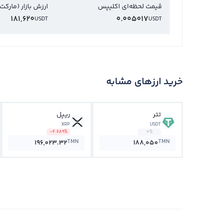
قیمت لحظه‌ای اکلیپس
ارزش بازار (مارکت
181,620
0.005017
USDT
USDT
خرید ارزهای مشابه
تتر
ریپل
XRP
USDT
-2.689%
0%
TMN
TMN
196,023.32
188,050