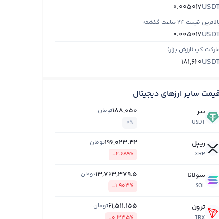
USD
0.005017
الاترین قیمت ۲۴ ساعت گذشته
USD
0.005017
ارکت کپ (ارزش بازار)
USD
181,620
یمت سایر ارزهای دیجیتال
188,050
تومان
تتر
0%
USDT
196,023.32
تومان
ریپل
-2.689%
XRP
13,763,379.5
تومان
سولانا
-1.903%
SOL
61,511.155
تومان
ترون
-0.335%
TRX