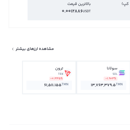
 کپ)
بالاترین قیمت
0.0012886
USDT
مشاهده ارزهای بیشتر
سولانا
ترون
TRX
SOL
-0.335%
-1.903%
TMN
TMN
61,511.155
13,763,379.5