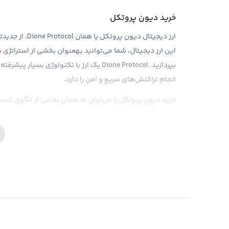
خرید دیون پروتکل
ارز دیجیتال دیو
این ارز دیجیتال، شما می‌توانید بهعنوان بخشی از استراتژی 
بپردازید. Dione Protocol یک ارز با تکنولو
انجام تراکنش‌های سریع و امن را دارد.
خرید دیون پروتکل را می‌توان به عنوان بخشی از الگوی کسب د
سرمایه‌گذاری دیگری، نیاز به تحقیقات و دقت دارد. صرافی ر
خرید و فروش DIONE، به شما امکان می‌دهد تا با اط
اطلاعات بازار رایگان ارائه شده توسط رابکس، می‌توانید تصمیم‌گیری‌های بهتری د
فروش دیون پروتکل
تا زمانی که شما م
شما مشخص 
مربوط به فاندامنتال DIONE، شرایط را برای
به صورت سریع و با بهترین قیمت بازار، DIONE خود را به فروش برسانید و درآمد حاصل را به حساب بانکی خود منتقل کنید.