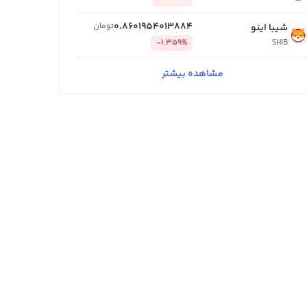
0.8601954013884
تومان
شیبا اینو
-1.359%
SHIB
مشاهده بیشتر