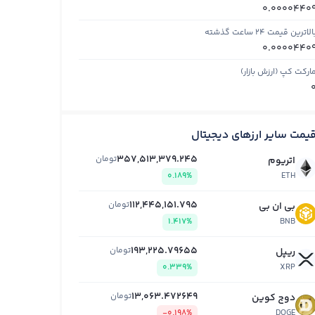
0.0000440
الاترین قیمت ۲۴ ساعت گذشته
0.0000440
ارکت کپ (ارزش بازار)
یمت سایر ارزهای دیجیتال
357,513,379.245
تومان
اتریوم
0.189%
ETH
112,445,151.795
تومان
بی ان بی
1.417%
BNB
193,225.79655
تومان
ریپل
0.339%
XRP
13,063.472649
تومان
دوج کوین
-0.198%
DOGE