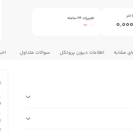
 تتر
تغییرات ۲۴ ساعته
0.00
0%
ای مشابه
اطلاعات دیون پروتکل
سوالات متداول
اخبا
ت
ق
9
ق
N
آ