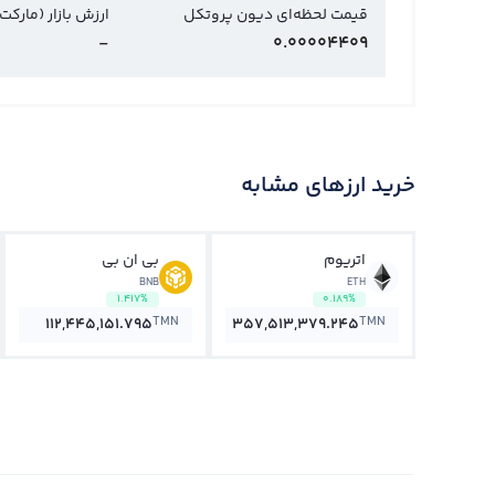
قیمت لحظه‌ای دیون پروتکل
ارزش بازار (مارکت
-
0.00004409
خرید ارزهای مشابه
اتریوم
بی ان بی
BNB
ETH
1.417%
0.189%
TMN
TMN
112,445,151.795
357,513,379.245