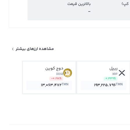
 کپ)
بالاترین قیمت
-
مشاهده ارزهای بیشتر
ریپل
دوج کوین
DOGE
XRP
-0.198%
0.339%
TMN
TMN
13,063.472
193,225.796