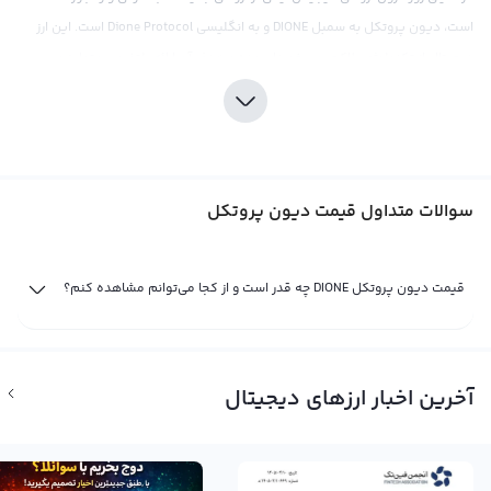
است، دیون پروتکل به سمبل DIONE و به انگلیسی Dione Protocol است. این ارز
دیجیتال از تکنولوژی بلاکچین برخوردار بوده و هدف آن ارائه پلتفرمی متمایز و
مطمئن برای انجام تراکنش‌های مالی و غیرمالی است. برنامه‌ریزی و ساختار این ارز
دیجیتال به همین دلیل با توجه به اهدافش به طور کامل به توسعه و استفاده از
تکنولوژی بلاکچین متمرکز شده است.
همانند سایر ارزهای دیجیتال، قیمت دیون پروتکل نیز تحت تاثیر عوامل مختلف
سوالات متداول قیمت دیون پروتکل
اقتصادی، سیاسی، اجتماعی و فاندامنتال قرار دارد. اما در عین حال، قیمت این ارز
دیجیتال علاوه بر تاثیر ترجیحات و معاملات خرید و فروش، به عرضه و تقاضای
صرافی‌های ارز دیجیتال نیز بستگی دارد. قیمت دیون پروتکل نیز مانند بیت کوین،
قیمت دیون پروتکل DIONE چه قدر است و از کجا می‌توانم مشاهده کنم؟
می‌تواند به براساس ارزهای دیجیتال دیگر یا پول‌های فیات مختلف مثل دلار یا تومان
نشان داده شود. برای مثال، در برخی صرافی‌های بین‌المللی معمولا قیمت دیون
پروتکل در برابر دلار آمریکا یا در برابر تتر محاسبه می‌شود. در نهایت، قیمت دیون
آخرین اخبار ارزهای دیجیتال
پروتکل به اندازه تقاضا و عرضه در بازار ارز دیجیتال تعیین می‌شود و با نوسانات
مختلف به دلیل تغییرات در بازار، ممکن است تغییر کند.
قیمت لحظه ای دیون پروتکل