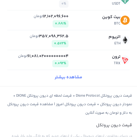
0%
USDT
12,102,096,600
تومان
بیت کوین
0.881%
BTC
357,098,362.5
تومان
اتریوم
0.572%
ETH
61,081.020000000004
تومان
ترون
0.092%
TRX
مشاهده بیشتر
قیمت دیون پروتکل Dione Protocol + قیمت لحظه ای دیون پروتکل DIONE +
نمودار دیون پروتکل + قیمت دیون پروتکل امروز | مشاهده قیمت دیون پروتکل
به دلار و تومان به صورت آنلاین
قیمت دیون پروتکل
در دنیای روزافزون ارزهای دیجیتال، یکی از ارزهای جدید که به تازگی وارد بازار شده