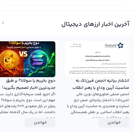
آخرین اخبار ارزهای دیجیتال
انتشار بیانیه انجمن فین‌تک به
دوج بخریم یا سولانا؟ بر طبق
مناسبت آیین وداع با رهبر انقلاب
جدیدترین اخبار تصمیم بگیرید!
انجمن صنفی فناوری‌های نوین مالی
اگر امروز قصد سرمایه‌گذاری دارید، سؤ
اسلامی
(فین‌تک) با انتشار بیانیه‌ای، ضمن ابراز
مهم این است: دوج بخریم یا سولانا؟ 
تسلیت و همدردی به مناسبت آیین وداع با
رمزارز در بازار صعودی ۲۰۲۱ رش
رهبر انقلاب اسلامی، بر نقش همبستگی
داشتند، اما در یک سال گذشته عملکرد
ملی، حفظ آرامش و تداوم...
ضعیفی...
خواندن
خواندن