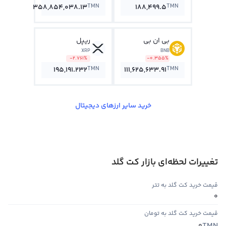
TMN
TMN
358,854,038.13
188,499.5
بی ان بی
ریپل
XRP
BNB
-2.761%
-0.355%
TMN
TMN
195,191.232
111,625,633.91
خرید سایر ارزهای دیجیتال
تغییرات لحظه‌ای بازار کت گلد
قیمت خرید کت گلد به تتر
0
قیمت خرید کت گلد به تومان
TMN