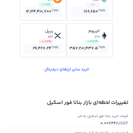
BTC
USDT
0.791%
0%
TMN
TMN
12,124,410,700
186,650
اتریوم
ریپل
XRP
ETH
-1.071%
0.359%
TMN
TMN
191,428.24
357,201,437.5
خرید سایر ارزهای دیجیتال
تغییرات لحظه‌ای بازار بنانا فور اسکیل
قیمت خرید بنانا فور اسکیل به تتر
USDT
0.007241
قیمت خرید بنانا فور اسکیل به تومان