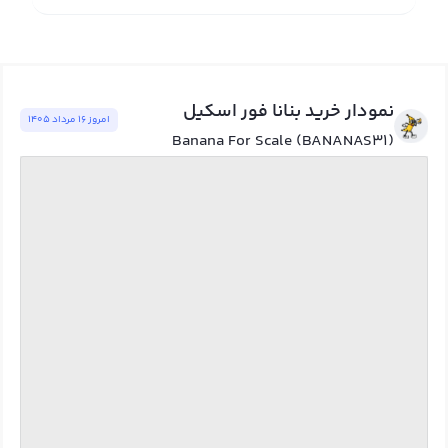
نمودار خرید بنانا فور اسکیل
امروز ١٦ مرداد ١٤٠٥
Banana For Scale (BANANAS31)