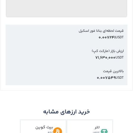
قیمت لحظه‌ای بنانا فور اسکیل
0.007241
USDT
ارزش بازار (مارکت کپ)
71,630,000
USDT
بالاترین قیمت
0.007549
USDT
خرید ارزهای مشابه
تتر
بیت کوین