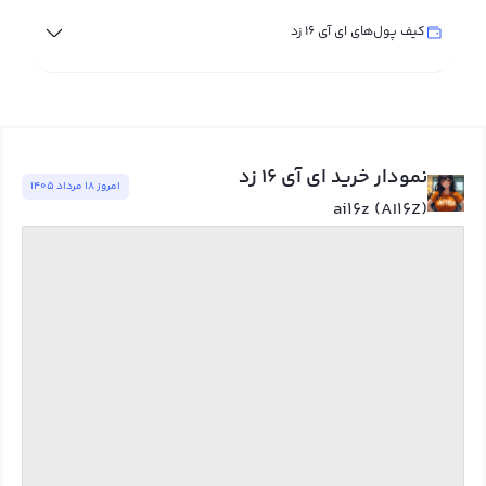
کیف پول‌های ای آی 16 زد
نمودار خرید ای آی 16 زد
امروز ١٨ مرداد ١٤٠٥
ai16z (AI16Z)