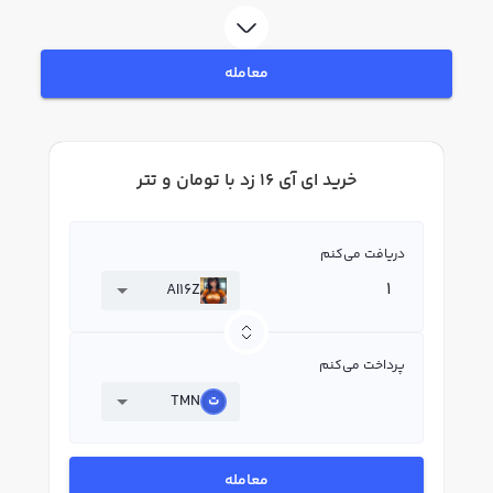
فروش ای آی 16 زد AI16Z بپردازید. در بازار رابکس، قیمت لحظه‌ای، نمودار و امکانات
فروش ای آی 16 زد نیز در دسترس شما قرار دارد تا بتوانید تصمیمات بهتری در
معاملات خود بگیرید.
معامله
خرید ای آی 16 زد با تومان و تتر
دریافت می‌کنم
AI16Z
پرداخت می‌کنم
TMN
معامله