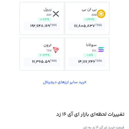
بی ان بی
ریپل
XRP
BNB
0.213%
1.331%
TMN
TMN
192,648.169
111,805,837
سولانا
ترون
TRX
SOL
0.732%
1.81%
TMN
TMN
61,365.59
14,117,246
خرید سایر ارزهای دیجیتال
تغییرات لحظه‌ای بازار ای آی 16 زد
قیمت خرید ای آی 16 زد به تتر