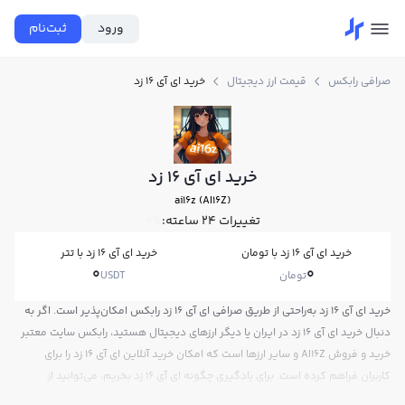
ورود
ثبت‌نام
صرافی رابکس
قیمت ارز دیجیتال
خرید ای آی 16 زد
خرید ای آی 16 زد
ai16z (AI16Z)
تغییرات ۲۴ ساعته:
0%
خرید ای آی 16 زد با تومان
خرید ای آی 16 زد با تتر
0
0
تومان
USDT
خرید ای آی 16 زد به‌راحتی از طریق صرافی ای آی 16 زد رابکس امکان‌پذیر است. اگر به
دنبال خرید ای آی 16 زد در ایران یا دیگر ارزهای دیجیتال هستید، رابکس سایت معتبر
خرید و فروش AI16Z و سایر ارزها است که امکان خرید آنلاین ای آی 16 زد را برای
کاربران فراهم کرده است. برای یادگیری چگونه ای آی 16 زد بخریم، می‌توانید از
آموزش خرید ای آی 16 زد استفاده کنید و پس از ثبت‌نام و احراز هویت، به خرید و