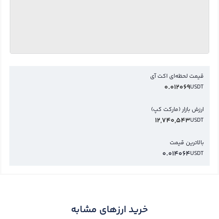
قیمت لحظه‌ای اکت آی
0.012069
USDT
ارزش بازار (مارکت کپ)
12,740,543
USDT
بالاترین قیمت
0.014064
USDT
خرید ارزهای مشابه