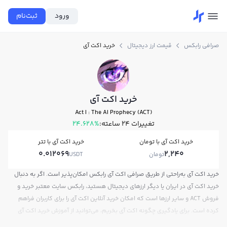
ورود
ثبت‌نام
صرافی رابکس
قیمت ارز دیجیتال
خرید اکت آی
خرید اکت آی
Act I : The AI Prophecy (ACT)
تغییرات ۲۴ ساعته:
24.628%
خرید اکت آی با تومان
خرید اکت آی با تتر
0.012069
2,240
تومان
USDT
خرید اکت آی به‌راحتی از طریق صرافی اکت آی رابکس امکان‌پذیر است. اگر به دنبال
خرید اکت آی در ایران یا دیگر ارزهای دیجیتال هستید، رابکس سایت معتبر خرید و
فروش ACT و سایر ارزها است که امکان خرید آنلاین اکت آی را برای کاربران فراهم
کرده است. برای یادگیری چگونه اکت آی بخریم، می‌توانید از آموزش خرید اکت آی
استفاده کنید و پس از ثبت‌نام و احراز هویت، به خرید و فروش اکت آی ACT بپردازید.