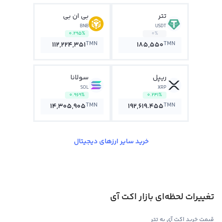
تتر
بی ان بی
BNB
USDT
0.295%
0%
TMN
TMN
112,224,351
185,550
ریپل
سولانا
SOL
XRP
0.969%
0.241%
TMN
TMN
14,305,905
192,619.455
خرید سایر ارزهای دیجیتال
تغییرات لحظه‌ای بازار اکت آی
قیمت خرید اکت آی به تتر