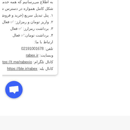
بلاکچین در زمان خرید و برداشت ارز vaulta در کنار پشتیبانی ۲۴/۷ این پلتفرم،
همگی جزو مزایا خرید ارز والتا در رابکس هستند.
از تریدرهای باتجربه و حرفه‌ای گرفته تا افراد مبتدی، همه می‌توانند روند خرید ارز
vaulta را از رابکس دنبال کنند. در سایت آکادمی رابکس، علاوه بر آموزش‌های اولیه
دنیای ارز دیجیتال، اصول پیشرفته و تخصصی کار با کیف پول‌ها، بلاکچین‌ها و اصول
ترید کردن آموزش داده می‌شود.
بهترین زمان خرید ارز والتا
تشخیص دقیق زمان خرید ارز والتا، به استراتژی و سبک معامله تریدر بستگی دارد.
بهترین زمان خرید ارز vaulta، فرصتی است که نمودار قیمت آن ارز در کف قیمتی از
یک روند بلندمدت قرار دارد. با وجود این اگر یک تریدر ساعتی باشید، احتمالا بهترین
زمان خرید ارز vaulta، کف قیمتی آن در تایم فریم معاملاتی شماست.
به صورت کلی برای تشخیص بهترین زمان خرید ارز والتا بهتر است مهارت‌های تحلیل
تکنیکال و فاندامنتال خود را تقویت کنید. با این حال دقت کنید که هیچ‌کس
نمی‌تواند کف قیمت ارز والتا را طور دقیق تشخیص دهد و فقط می‌توان
محدوده‌هایی برای تعیین بهترین زمان خرید ارز vaulta مشخص کرد. بهتر است ارز