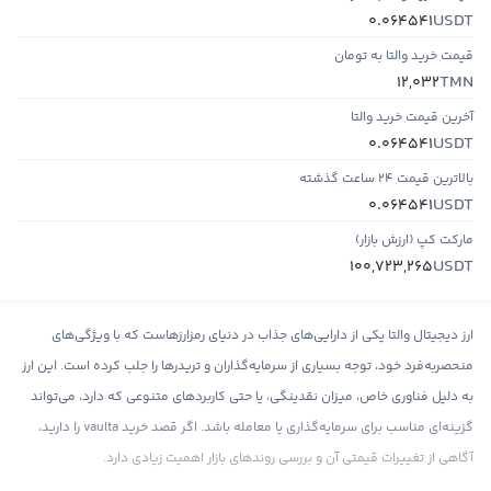
USDT
0.064541
قیمت خرید والتا به تومان
TMN
12,032
آخرین قیمت خرید والتا
USDT
0.064541
بالاترین قیمت ۲۴ ساعت گذشته
USDT
0.064541
مارکت کپ (ارزش بازار)
USDT
100,723,265
ارز دیجیتال والتا یکی از دارایی‌های جذاب در دنیای رمزارزهاست که با ویژگی‌های
منحصربه‌فرد خود، توجه بسیاری از سرمایه‌گذاران و تریدرها را جلب کرده است. این ارز
به دلیل فناوری خاص، میزان نقدینگی، یا حتی کاربردهای متنوعی که دارد، می‌تواند
گزینه‌ای مناسب برای سرمایه‌گذاری یا معامله باشد. اگر قصد خرید vaulta را دارید،
آگاهی از تغییرات قیمتی آن و بررسی روندهای بازار اهمیت زیادی دارد.