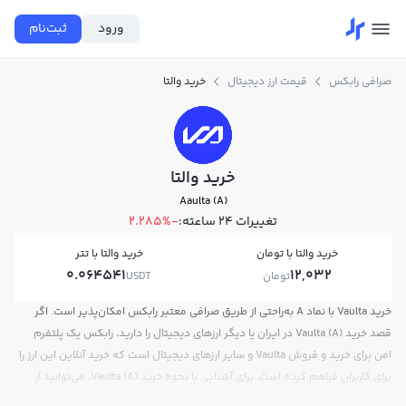
ورود
ثبت‌نام
صرافی رابکس
قیمت ارز دیجیتال
خرید والتا
خرید والتا
Aaulta (A)
تغییرات ۲۴ ساعته:
-2.285%
خرید والتا با تومان
خرید والتا با تتر
0.064541
12,032
تومان
USDT
خرید Vaulta با نماد A به‌راحتی از طریق صرافی معتبر رابکس امکان‌پذیر است. اگر
قصد خرید Vaulta (A) در ایران یا دیگر ارزهای دیجیتال را دارید، رابکس یک پلتفرم
امن برای خرید و فروش Vaulta و سایر ارزهای دیجیتال است که خرید آنلاین این ارز را
برای کاربران فراهم کرده است. برای آشنایی با نحوه خرید Vaulta (A)، می‌توانید از
آموزش‌های اختصاصی این ارز استفاده کنید و پس از ثبت‌نام و احراز هویت، وارد