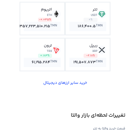
تتر
اتریوم
ETH
USDT
-0.035%
0%
TMN
TMN
357,223,510.215
186,400.5
ریپل
ترون
TRX
XRP
0.183%
-2.18%
TMN
TMN
61,195.284
191,507.873
خرید سایر ارزهای دیجیتال
تغییرات لحظه‌ای بازار والتا
قیمت خرید والتا به تتر