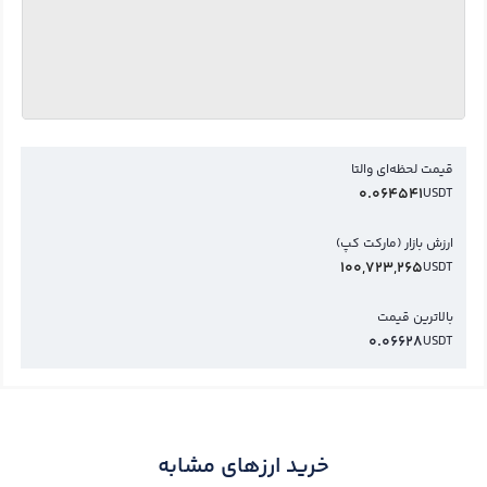
قیمت لحظه‌ای والتا
0.064541
USDT
ارزش بازار (مارکت کپ)
100,723,265
USDT
بالاترین قیمت
0.06628
USDT
خرید ارزهای مشابه