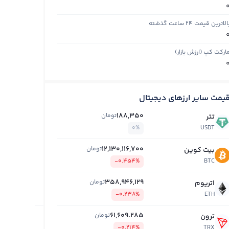
الاترین قیمت ۲۴ ساعت گذشته
ارکت کپ (ارزش بازار)
یمت سایر ارزهای دیجیتال
188,350
تومان
تتر
0%
USDT
12,130,116,700
تومان
بیت کوین
-0.454%
BTC
358,946,129
تومان
اتریوم
-0.238%
ETH
61,609.285
تومان
ترون
-0.214%
TRX