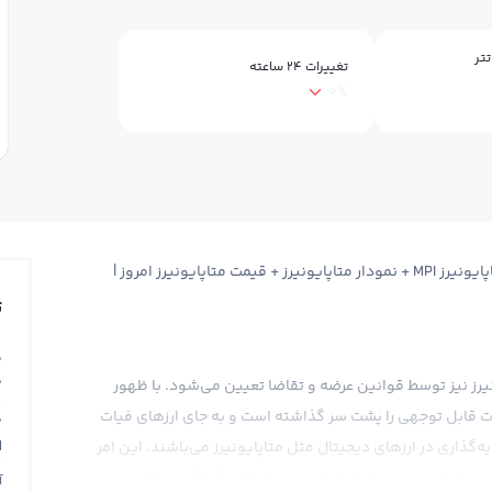
تتر
تغییرات ۲۴ ساعته
0%
قیمت متاپایونیرز MetaPioneers Token + قیمت لحظه ای متاپایونیرز MPI + نمودار متاپایونیرز + قیمت متاپایونیرز امروز |
ت
ق
0
یونیرز نیز توسط قوانین عرضه و تقاضا تعیین می‌شود. با ظهور
لات قابل توجهی را پشت سر گذاشته است و به جای ارزهای فیات
ق
N
ایه‌گذاری در ارزهای دیجیتال مثل متاپایونیرز می‌باشند. این امر
ستقیم و غیرمستقیم اخبار و رویدادهای گوناگونی باشد و در
آ