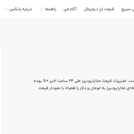
ل سریع
قیمت ارز دیجیتال
آکادمی
راهنما
درباره رابکس
قیمت لحظه‌ای متاپایونیرز هم اکنون معادل 0 تومان یا 0 تتر است. تغییرات قیمت متاپایونیرز طی 24 ساعت اخیر 0% بوده
ی متاپایونیرز به تومان و دلار را همراه با نمودار قیمت