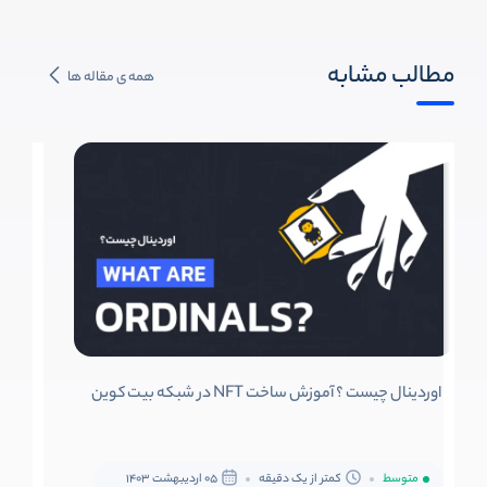
مطالب مشابه
همه ی مقاله ها
اوردینال چیست ؟ آموزش ساخت NFT در شبکه بیت کوین
متوسط
کمتر از یک دقیقه
05 اردیبهشت 1403