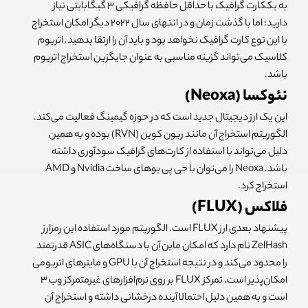
به یککارت گرافیک با حداقل حافظه گرافیکی 3 گیگابایتی نیاز
دارید؛ اما با گذشت زمان و در انتهای سال 2022 دیگر امکان استخراج
با این نوع کارت گرافیک نخواهد بود و باید آن را ارتقا بدهید. اتریوم
کلاسیک می‌تواند گزینه مناسبی به عنوان جایگزین استخراج اتریوم
باشد.
نئوکسا (Neoxa)
این یک ارز دیجیتال جدید است که در حوزه گیمینگ فعالیت می‌کند.
الگوریتم استخراج آن مانند ریون کوین (RVN) بوده و به همین
دلیل می‌تواند با استفاده از کارت‌های گرافیک سودآوری داشته
باشد. Neoxa را می‌توان با جی پی یوهای ساخت Nvidia و AMD
استخراج کرد.
فلاکس (FLUX)
پیشنهاد بعدی ارز FLUX است. الگوریتم مورد استفاده این رمزارز
ZelHash نام دارد که امکان ماین آن با دستگاه‌های ASIC قدرتمند
را محدود می‌کند و در نتیجه استخراج آن با GPU و ماینرهای اتریومی
امکان‌پذیر است. تمرکز FLUX بر روی نرم‌افزارهای غیرمتمرکز وب 3
است و به همین دلیل احتمالا آینده درخشانی داشته و استخراج آن