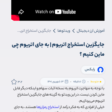
آموزش ارز دیجیتال
ویدئوها
جایگزین استخراج اتریوم | به جای اتریوم چی ماین کنیم ؟
جایگزین استخراج اتریوم | به جای اتریوم چی
ماین کنیم ؟
رابکس
3.2
متوسط
1دقیقه
13 شهریور 1401
با توجه به مهاجرت اتریوم به نسخه اثبات سهام و اینکه دیگر قابل
ماین کردن نیست، در این ویدئو به گزینه های جایگزین استخراج
اتریوم می‌پردازیم.
خیلی از افرادی که به فکر درآمد از
استخراج رمزارزها
هستند، به جای