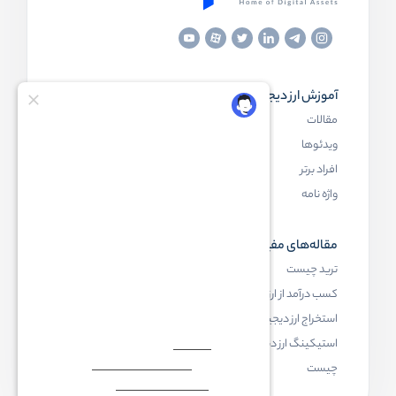
آموزش ارز دیجیتال
مقاله‌های مفید
مقالات
ارز دیجیتال چیست
ویدئوها
بلاک چین چیست
افراد برتر
کیف پول ارز دیجیتال چیست
واژه نامه
NFT چیست
مقاله‌های مفید
رابکس
ترید چیست
آموزش ارز دیجیتال
کسب درآمد از ارز دیجیتال
خرید ارز دیجیتال
استخراج ارز دیجیتال چیست
اخبار ارز دیجیتال
استیکینگ ارز دیجیتال
درباره رابکس
چیست