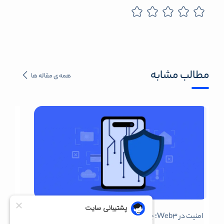
مطالب مشابه
همه ی مقاله ها
امنیت در Web3؛ چگونه جلوی هک ولت را بگیریم؟