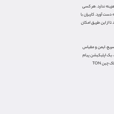
هزینه ندارد. هر کسی
دست آورد. کاربران با
تا از این طریق امکان
پلتفرم سریع، ایمن و مقیاس
، بنیانگذار تلگرام، یک اپلیکیشن پیام
رسان محبوب با بیش از 500 میلیون کاربر است. پروژه NOTCoin یکی از اولین بازی‌هایی است که از بلاک چین TON