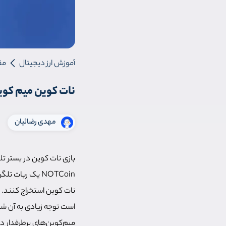
آموزش ارز دیجیتال
مق
نات کوین میم کوین تلگرام | آي
مهدی رضائیان
بازی نات کوین در بستر تلگ
NOTCoin یک ربا
نات کوین استخراج کنند. ا
میم‌کوین‌های پرطرفدار د