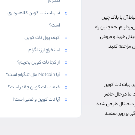
تلگرام
آيا ربات نات کوین کلاهبرداری
د آن، ارتباط آن با بلاک چین
است؟
ت می‌پردازیم. همچنین راه
جیتال خرید و فروش
کیف پول نات کوین
استخراج ارز تلگرام
از کجا نات کوین بخریم؟
آیا Notcoin مال تلگرام است؟
حه‌ی ربات نات کوین
قیمت نات کوین چقدر است؟
اما در حال حاضر
آیا نات کوین واقعی است؟
رز دیجیتال طراحی شده
دگی بر روی صفحه