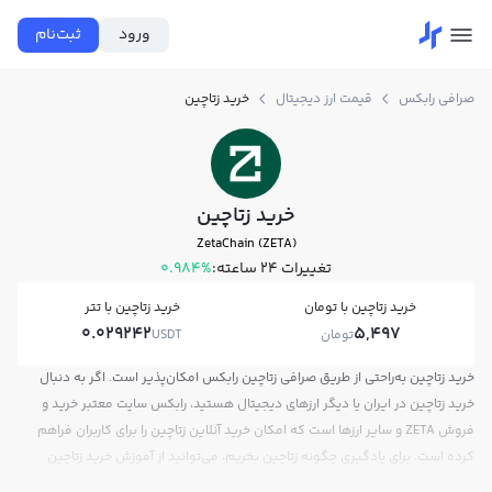
ورود
ثبت‌نام
صرافی رابکس
قیمت ارز دیجیتال
خرید زتاچین
خرید زتاچین
ZetaChain (ZETA)
تغییرات ۲۴ ساعته:
0.984%
خرید زتاچین با تومان
خرید زتاچین با تتر
0.029242
5,497
تومان
USDT
خرید زتاچین به‌راحتی از طریق صرافی زتاچین رابکس امکان‌پذیر است. اگر به دنبال
خرید زتاچین در ایران یا دیگر ارزهای دیجیتال هستید، رابکس سایت معتبر خرید و
فروش ZETA و سایر ارزها است که امکان خرید آنلاین زتاچین را برای کاربران فراهم
کرده است. برای یادگیری چگونه زتاچین بخریم، می‌توانید از آموزش خرید زتاچین
استفاده کنید و پس از ثبت‌نام و احراز هویت، به خرید و فروش زتاچین ZETA بپردازید.