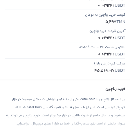
USDT
0.029242
قیمت خرید زتاچین به تومان
TMN
5,497
آخرین قیمت خرید زتاچین
USDT
0.029242
بالاترین قیمت ۲۴ ساعت گذشته
USDT
0.029242
مارکت کپ (ارزش بازار)
USDT
45,569,017
خرید زتاچین
ارز دیجیتال زتاچین یا ZetaChain یکی از جدیدترین ارزهای دیجیتال موجود در بازار
کریپتوکارنسی است. این ارز با سمبل ZETA و نام انگلیسی ZetaChain شناخته
می‌شود و در حال حاضر از قدرت بالایی در بازار برخوردار است. خرید زتاچین می‌تواند به
عنوان بخشی از استراتژی سرمایه‌گذاری شما در بازار ارزهای دیجیتال، درآمدزایی