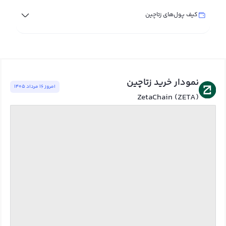
کیف پول‌های زتاچین
نمودار خرید زتاچین
امروز ١٦ مرداد ١٤٠٥
ZetaChain (ZETA)