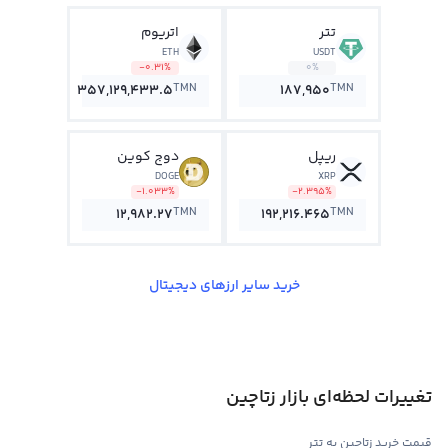
تتر
اتریوم
ETH
USDT
-0.31%
0%
TMN
TMN
357,129,433.5
187,950
ریپل
دوج کوین
DOGE
XRP
-1.033%
-2.395%
TMN
TMN
12,982.27
192,216.465
خرید سایر ارزهای دیجیتال
تغییرات لحظه‌ای بازار زتاچین
قیمت خرید زتاچین به تتر