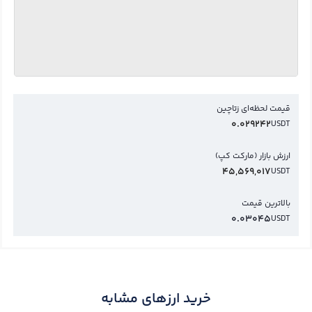
قیمت لحظه‌ای زتاچین
0.029242
USDT
ارزش بازار (مارکت کپ)
45,569,017
USDT
بالاترین قیمت
0.03045
USDT
خرید ارزهای مشابه