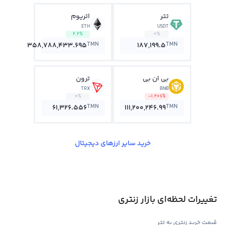
تتر
اتریوم
ETH
USDT
2.2%
0%
TMN
TMN
358,788,433.695
187,199.5
بی ان بی
ترون
TRX
BNB
0%
-1.206%
TMN
TMN
61,326.556
111,200,246.99
خرید سایر ارزهای دیجیتال
تغییرات لحظه‌ای بازار زنتری
قیمت خرید زنتری به تتر