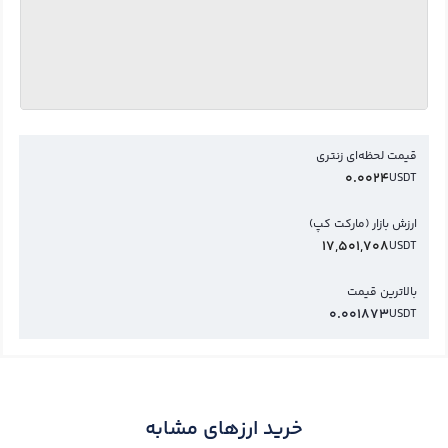
قیمت لحظه‌ای زنتری
0.0024
USDT
ارزش بازار (مارکت کپ)
17,501,708
USDT
بالاترین قیمت
0.001873
USDT
خرید ارزهای مشابه