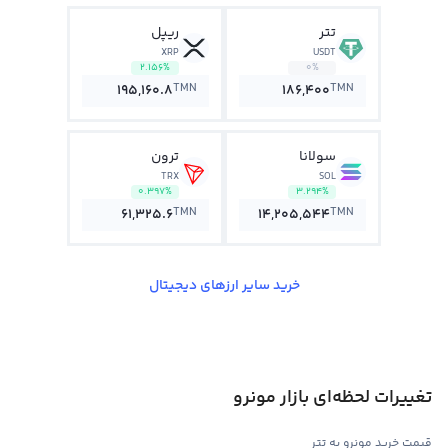
تتر
ریپل
XRP
USDT
2.156%
0%
TMN
TMN
195,160.8
186,400
سولانا
ترون
TRX
SOL
0.397%
3.294%
TMN
TMN
61,325.6
14,205,544
خرید سایر ارزهای دیجیتال
تغییرات لحظه‌ای بازار مونرو
قیمت خرید مونرو به تتر