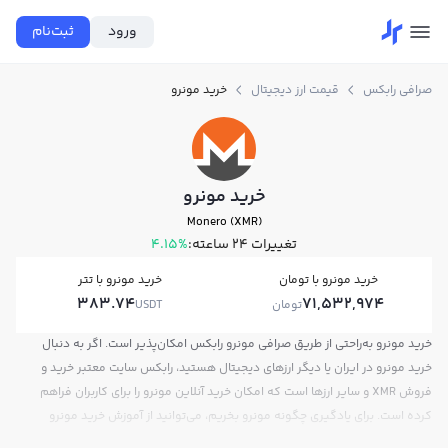
ورود
ثبت‌نام
صرافی رابکس
قیمت ارز دیجیتال
خرید مونرو
خرید مونرو
Monero (XMR)
تغییرات ۲۴ ساعته:
4.15%
خرید مونرو با تومان
خرید مونرو با تتر
383.74
71,532,974
تومان
USDT
خرید مونرو به‌راحتی از طریق صرافی مونرو رابکس امکان‌پذیر است. اگر به دنبال
خرید مونرو در ایران یا دیگر ارزهای دیجیتال هستید، رابکس سایت معتبر خرید و
فروش XMR و سایر ارزها است که امکان خرید آنلاین مونرو را برای کاربران فراهم
کرده است. برای یادگیری چگونه مونرو بخریم، می‌توانید از آموزش خرید مونرو
استفاده کنید و پس از ثبت‌نام و احراز هویت، به خرید و فروش مونرو XMR بپردازید.