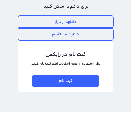
برای دانلود اسکن کنید.
رابکس،‌خرید مونرو با احراز هویت انجام می‌شود. این امر برای جلوگیری از اتفاق‌های
احتمالی مانند پولشویی است. بنابراین بیشتر صرافی‌ها برای جلوگیری از این
دانلود از بازار
اتفاق‌ها، احراز هویت خود را اجباری کرده‌اند. کاربران برای خرید مونرو از تمامی
پلتفرم‌های مبادله ارز دیجیتال باید احراز هویت کنند. پلتفرم مبادله ارز دیجیتال
دانلود مستقیم
رابکس با آنلاین کردن فرآیند احراز هویت و افزایش سرعت تایید حساب‌های کاربری،
راحت‌ترین روش خرید مونرو را برای سرمایه‌گذاران و تریدرها فراهم کرده است.
ثبت نام در رابکس
تبدیل مونرو به تومان
برای استفاده از همه امکانات لطفا ثبت نام کنید.
تبدیل مونرو به تومان برای افرادی که در ایران به استخراج مونرو میپردازند بسیار
مهم است. خوشبختانه چند است که در صرافی های ارز دیجیتال به راحتی می‌توانید
ثبت نام
به تبدیل مونرو به تومان بپردازید. رابکس از اولین صرافی های ارز دیجیتال است که از
این رمز ارز پشتیبانی می‌کند. تبدیل مونرو به تتر نیز علاوه بر تبدیل مونرو به تومان
امکان پذیر است. کافی است ثبت نام و احراز هویت کنید، مونرو خود را به کیف
پولتان ارسال کنید و در نهایت به تبدیل مونرو به تومان بپردازد.
قیمت مونرو