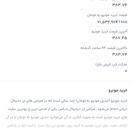
383.74
قیمت خرید مونرو به تومان
TMN
71,532,974
آخرین قیمت خرید مونرو
387.45
بالاترین قیمت ۲۴ ساعت گذشته
383.74
مارکت کپ (ارزش بازار)
0
خرید مونرو
خرید مونرو (تبدیل مونرو به تومان) چند سالی است که در صرافی های ارز دجیتال
ایرانی انجام می‌شود. صرافی ارز دیجیتال رابکس یکی از قدمی ترین و بهترین سایت
های خرید مونرو است به صورت آنلاین در آن می‌توانید تبدیل مونرو به تومان را در آن
انجام دهید. برای خرید مونرو به کیف پول مونرو نیز نیاز است. با ثبت نام در رابکس