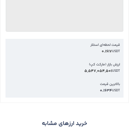
قیمت لحظه‌ای استلار
0.1617
USDT
ارزش بازار (مارکت کپ)
5,547,054,501
USDT
بالاترین قیمت
0.1634
USDT
خرید ارزهای مشابه