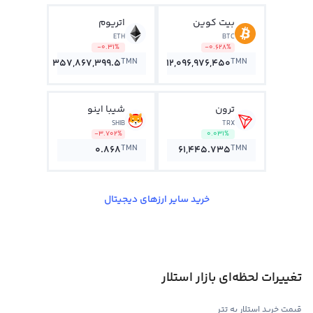
بیت کوین
اتریوم
ETH
BTC
-0.31%
-0.628%
TMN
TMN
357,867,399.5
12,096,976,450
ترون
شیبا اینو
SHIB
TRX
-3.702%
0.031%
TMN
TMN
0.868
61,445.735
خرید سایر ارزهای دیجیتال
تغییرات لحظه‌ای بازار استلار
قیمت خرید استلار به تتر