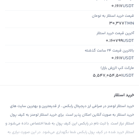
USDT
0.1617
قیمت خرید استلار به تومان
TMN
30,377
آخرین قیمت خرید استلار
USDT
0.160799
بالاترین قیمت ۲۴ ساعت گذشته
USDT
0.1617
مارکت کپ (ارزش بازار)
USDT
5,547,054,501
خرید استلار
خرید استلار لومنز در صرافی ارز دیجیتال رابکس ، از قدیمترین و بهترین سایت های
خرید استلار به صورت آنلاین امکان پذیر است. برای خرید استلار لومنز به کیف پول
استلار نیاز است. با ثبت نام در رابکس این کیف پول به شما اختصاص داده می‌شود و
استلار خرید شده در کیف پول رابکس شما نگهداری می‌شود. در این صورت نیازی به