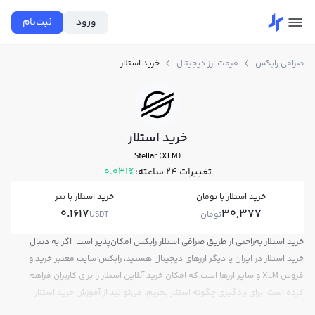
ورود
ثبت‌نام
صرافی رابکس
قیمت ارز دیجیتال
خرید استلار
خرید استلار
Stellar (XLM)
تغییرات ۲۴ ساعته:
0.031%
خرید استلار با تومان
خرید استلار با تتر
0.1617
30,377
تومان
USDT
خرید استلار به‌راحتی از طریق صرافی استلار رابکس امکان‌پذیر است. اگر به دنبال
خرید استلار در ایران یا دیگر ارزهای دیجیتال هستید، رابکس سایت معتبر خرید و
فروش XLM و سایر ارزها است که امکان خرید آنلاین استلار را برای کاربران فراهم
کرده است. برای یادگیری چگونه استلار بخریم، می‌توانید از آموزش خرید استلار
استفاده کنید و پس از ثبت‌نام و احراز هویت، به خرید و فروش استلار XLM بپردازید.