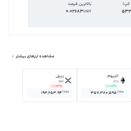
 کپ)
بالاترین قیمت
0.02683
533
USDT
مشاهده ارزهای بیشتر
اتریوم
ریپل
XRP
ETH
-1.731%
0.103%
TMN
TMN
193,253.94
357,380,595