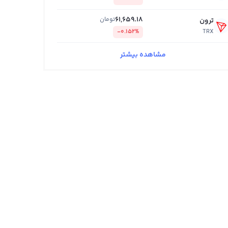
61,659.18
تومان
ترون
-0.152%
TRX
مشاهده بیشتر