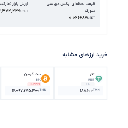
قیمت لحظه‌ای ایکس دی سی
ارزش بازار (مارکت
نتورک
,374,449
USDT
0.026686
USDT
خرید ارزهای مشابه
تتر
بیت کوین
BTC
USDT
-0.332%
0%
TMN
TMN
12,097,275,300
188,100