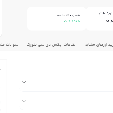
ورک با تتر
تغییرات ۲۴ ساعته
0.
0.086%
ید ارزهای مشابه
اطلاعات ایکس دی سی نتورک
سوالات متد
ت
ق
T
ق
N
آ