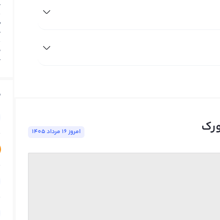
T
ب
T
م
T
ق
ورک
امروز ١٦ مرداد ١٤٠٥