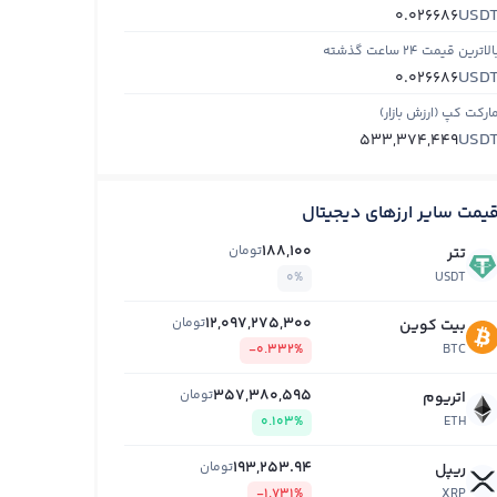
USD
0.026686
الاترین قیمت ۲۴ ساعت گذشته
USD
0.026686
ارکت کپ (ارزش بازار)
USD
533,374,449
یمت سایر ارزهای دیجیتال
188,100
تومان
تتر
0%
USDT
12,097,275,300
تومان
بیت کوین
-0.332%
BTC
357,380,595
تومان
اتریوم
0.103%
ETH
193,253.94
تومان
ریپل
-1.731%
XRP