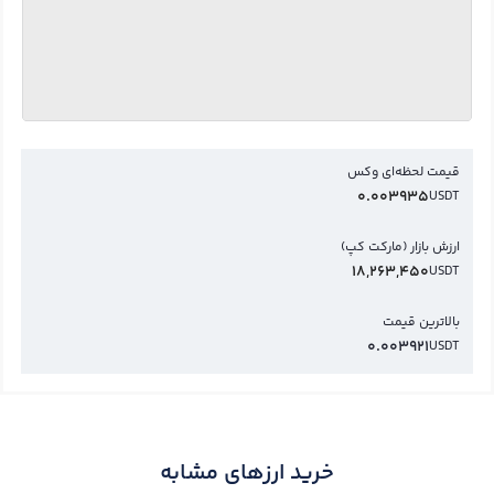
قیمت لحظه‌ای وکس
0.003935
USDT
ارزش بازار (مارکت کپ)
18,263,450
USDT
بالاترین قیمت
0.003921
USDT
خرید ارزهای مشابه