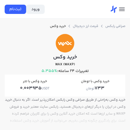
ورود
ثبت‌نام
صرافی رابکس
قیمت ارز دیجیتال
خرید وکس
خرید وکس
WAX (WAXP)
تغییرات ۲۴ ساعته:
5.355%
خرید وکس با تومان
خرید وکس با تتر
0.003935
733
تومان
USDT
خرید وکس به‌راحتی از طریق صرافی وکس رابکس امکان‌پذیر است. اگر به دنبال خرید
وکس در ایران یا دیگر ارزهای دیجیتال هستید، رابکس سایت معتبر خرید و فروش
WAXP و سایر ارزها است که امکان خرید آنلاین وکس را برای کاربران فراهم کرده
است. برای یادگیری چگونه وکس بخریم، می‌توانید از آموزش خرید وکس استفاده
کنید و پس از ثبت‌نام و احراز هویت، به خرید و فروش وکس WAXP بپردازید. در بازار