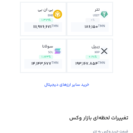
تتر
بی ان بی
BNB
USDT
1.379%
0%
TMN
TMN
111,976,671
186,150
ریپل
سولانا
SOL
XRP
1.823%
0.28%
TMN
TMN
14,143,677
193,167.854
خرید سایر ارزهای دیجیتال
تغییرات لحظه‌ای بازار وکس
قیمت خرید وکس به تتر