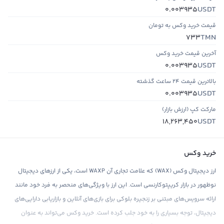
USDT
0.003935
قیمت خرید وکس به تومان
TMN
733
آخرین قیمت خرید وکس
USDT
0.003935
بالاترین قیمت ۲۴ ساعت گذشته
USDT
0.003935
مارکت کپ (ارزش بازار)
USDT
18,263,450
خرید وکس
ارز دیجیتال وکس (WAX) که علامت تجاری آن WAXP است، یکی از ارزهای دیجیتال
نوظهور در بازار کریپتوکارنسی است. این ارز با ویژگی‌های منحصر به فرد خود مانند
ارائه سرویس‌های مبتنی بر زنجیره بلوکی برای بازی‌های آنلاین و بازاریابی دارایی‌های
دیجیتال، توجه بسیاری را به خود جلب کرده است. خرید وکس می‌تواند به عنوان