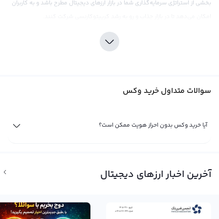
بخشی از استراتژی سرمایه‌گذاری شما در بازار ارزهای دیجیتال مطرح باشد و به کاربران
امکان می‌دهد تا در بازار جذاب و رو به رشد کریپتوکارنسی شرکت کنند.
صرافی رابکس، به عنوان یکی از صرافی‌های برتر ارزهای دیجیتال، امکان خرید وکس را
برای کاربران خود فراهم می‌کند. با ارائه قیمت‌های رقابتی و کارمزد پایین، کاربران
می‌توانند با اطمینان خاطر در این صرافی وکس را خریداری کنند. همچنین، صرافی
رابکس ابزارهای تحلیلی و اطلاعات به روز را در اختیار کاربران قرار می‌دهد تا به آنها در
سوالات متداول خرید وکس
تصمیم‌گیری‌های سرمایه‌گذاری خود کمک کند. اما، به خاطر وجود نوسانات قیمتی در
بازار کریپتوکارنسی، تحقیقات کامل و درک عمیق از بازار قبل از خرید وکس بسیار مهم
است. همچنین، توجه داشته باشید که وکس هنوز در دوره نوآوری و توسعه قرار دارد
آیا خرید وکس بدون احراز هویت ممکن است؟
و باید به خوبی با ریسک‌های موجود در این بازار آشنا شده و آنها را در نظر بگیرید.
فروش وکس
تا زمانی که شما مالک یک ارز دیجیتال مثل وکس باشید سود یا ضرر شما از آن تنها یک
آخرین اخبار ارزهای دیجیتال
سود و ضرر فرضی است. تنها زمانی سود یا زیان شما نهایی می‌شود که شما به
فروش وکس بپردازید. اگر با بررسی نمودارهای قیمت و اخبار و حواشی فاندامنتال
شرایط را برای فروش وکس مناسب می‌دانید می‌توانید با مراجعه به پلتفرم صرافی ارز