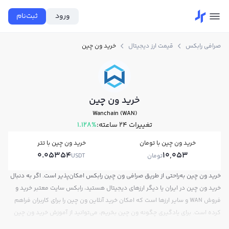
ورود
ثبت‌نام
صرافی رابکس
قیمت ارز دیجیتال
خرید ون چین
خرید ون چین
Wanchain (WAN)
تغییرات ۲۴ ساعته:
1.128%
خرید ون چین با تومان
خرید ون چین با تتر
0.05354
10,053
تومان
USDT
خرید ون چین به‌راحتی از طریق صرافی ون چین رابکس امکان‌پذیر است. اگر به دنبال
خرید ون چین در ایران یا دیگر ارزهای دیجیتال هستید، رابکس سایت معتبر خرید و
فروش WAN و سایر ارزها است که امکان خرید آنلاین ون چین را برای کاربران فراهم
کرده است. برای یادگیری چگونه ون چین بخریم، می‌توانید از آموزش خرید ون چین
استفاده کنید و پس از ثبت‌نام و احراز هویت، به خرید و فروش ون چین WAN