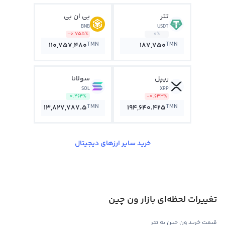
تتر
بی ان بی
BNB
USDT
-0.755%
0%
TMN
TMN
110,757,480
187,750
ریپل
سولانا
SOL
XRP
0.464%
-0.633%
TMN
TMN
13,827,787.5
194,640.425
خرید سایر ارزهای دیجیتال
تغییرات لحظه‌ای بازار ون چین
قیمت خرید ون چین به تتر