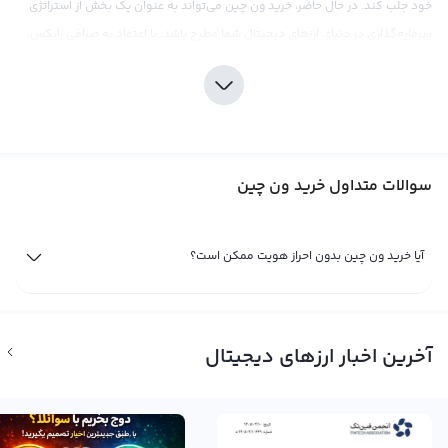
خود جلب کند. در حال حاضر، خرید ون چین می‌تواند به عنوان یک بخش از استراتژی
سرمایه‌گذاری در دنیای ارزهای دیجیتال شما مطرح باشد. با اعتماد به صرافی رابکس،
شما می‌توانید به راحتی ون چین خریداری کنید و از آخرین تحولات بازار ارزهای دیجیتال
بهره‌مند شوید.
سرمایه‌گذاری در ون چین مانند هر نوع سرمایه‌گذاری دیگری در بازار ارزهای دیجیتال،
نیازمند دقت و تحقیقات دقیق در مورد بازار است. اما با استفاده از ابزارهای تحلیلی و
سوالات متداول خرید ون چین
اطلاعات به روز صرافی رابکس، شما می‌توانید بهترین تصمیم را بگیرید و با خرید ون
چین سود خود را افزایش دهید. همچنین باید به این نکته توجه داشت که ون چین
با شباهت به ریپل، نیازمند آگاهی از مشکلات قانونی خود در آمریکا می‌باشد. بنابراین
آیا خرید ون چین بدون احراز هویت ممکن است؟
اگر قصد سرمایه‌گذاری در این ارز را دارید، باید دقت کنید و با مشورت با متخصصان
بهترین تصمیم را بگیرید.
فروش ون چین
آخرین اخبار ارزهای دیجیتال
تا زمانی که شما مالک یک ارز دیجیتال مثل ون چین (WAN) باشید، سود یا ضرر شما از
آن تنها یک سود وضرر فرضی است. برای بررسی بازار و بهبود سود خود، قبل از فروش
ون چین باید حواشی و اخبار فاندامنتال را مطالعه کنید. در صورتی که شرایط مناسب