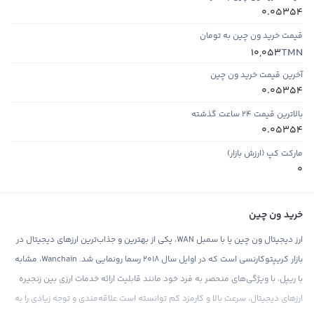
0.05354
قیمت خرید ون چین به تومان
TMN
10,053
آخرین قیمت خرید ون چین
0.05354
بالاترین قیمت ۲۴ ساعت گذشته
0.05354
مارکت کپ (ارزش بازار)
0
خرید ون چین
ارز دیجیتال ون چین یا با سمبل WAN، یکی از بهترین و جذاب‌ترین ارزهای دیجیتال در
بازار کریپتوکارنسی است که در اوایل سال ۲۰۱۸ رسما رونمایی شد. Wanchain، مشابه
با ریپل، با ویژگی‌های منحصر به فرد خود مانند قابلیت ارائه خدمات ارزی بین زنجیره
ارزهای دیجیتال، سرعت بالا و کارمزد کم توانسته است علاقه‌مندی و توجه زیادی را به