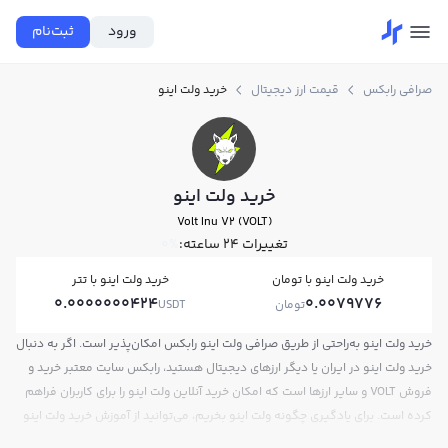
ورود
ثبت‌نام
صرافی رابکس
قیمت ارز دیجیتال
خرید ولت اینو
خرید ولت اینو
Volt Inu V2 (VOLT)
تغییرات ۲۴ ساعته:
0%
خرید ولت اینو با تومان
خرید ولت اینو با تتر
0.0000000424
0.0079776
تومان
USDT
خرید ولت اینو به‌راحتی از طریق صرافی ولت اینو رابکس امکان‌پذیر است. اگر به دنبال
خرید ولت اینو در ایران یا دیگر ارزهای دیجیتال هستید، رابکس سایت معتبر خرید و
فروش VOLT و سایر ارزها است که امکان خرید آنلاین ولت اینو را برای کاربران فراهم
کرده است. برای یادگیری چگونه ولت اینو بخریم، می‌توانید از آموزش خرید ولت اینو
استفاده کنید و پس از ثبت‌نام و احراز هویت، به خرید و فروش ولت اینو VOLT