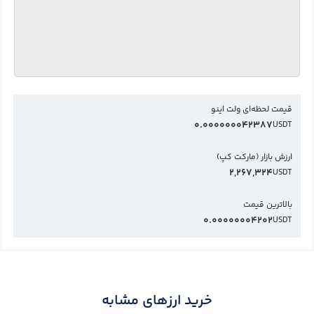
قیمت لحظه‌ای ولت اینو
0.000000042387
USDT
ارزش بازار (مارکت کپ)
2,267,324
USDT
بالاترین قیمت
0.00000004202
USDT
خرید ارزهای مشابه