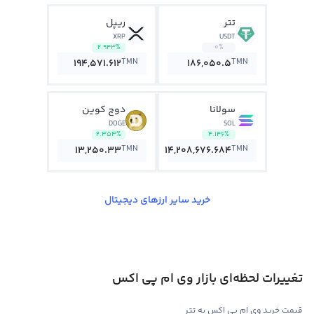
تتر
ریپل
XRP
USDT
2.943%
0%
TMN
TMN
194,571.612
186,050.5
سولانا
دوج کوین
DOGE
SOL
2.353%
4.146%
TMN
TMN
13,250.33
14,208,676.684
خرید سایر ارزهای دیجیتال
تغییرات لحظه‌ای بازار وی ام پی اکس
قیمت خرید وی ام پی اکس به تتر